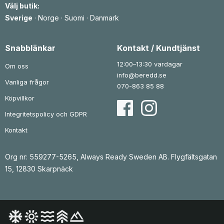
Välj butik:
t
:
t
:
v
1
v
2
Sverige
·
Norge
·
Suomi
·
Danmark
a
3
a
8
r
6
r
7
:
:
1
k
3
k
Snabblänkar
Kontakt / Kundtjänst
8
r
5
r
0
.
1
.
12:00–13:30 vardagar
Om oss
k
k
info@beredd.se
r
r
Vanliga frågor
.
.
070-863 85 88
Köpvillkor
Integritetspolicy och GDPR
Kontakt
Org nr: 559277-5265, Always Ready Sweden AB. Flygfältsgatan
15, 12830 Skarpnäck