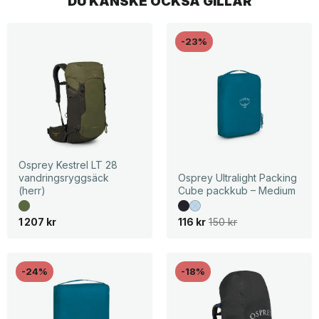
DU KANSKE OCKSÅ GILLAR
-23%
Osprey Kestrel LT 28
vandringsryggsäck
Osprey Ultralight Packing
(herr)
Cube packkub – Medium
D
D
1 207
kr
116
kr
150
kr
e
e
t
t
u
n
r
u
s
v
-24%
-18%
p
a
r
r
u
a
n
n