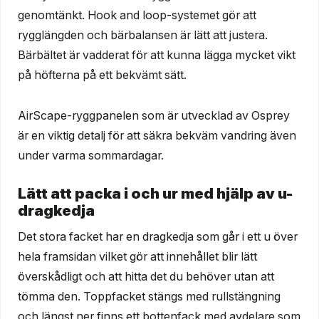
genomtänkt. Hook and loop-systemet gör att
rygglängden och bärbalansen är lätt att justera.
Bärbältet är vadderat för att kunna lägga mycket vikt
på höfterna på ett bekvämt sätt.
AirScape-ryggpanelen som är utvecklad av Osprey
är en viktig detalj för att säkra bekväm vandring även
under varma sommardagar.
Lätt att packa i och ur med hjälp av u-
dragkedja
Det stora facket har en dragkedja som går i ett u över
hela framsidan vilket gör att innehållet blir lätt
överskådligt och att hitta det du behöver utan att
tömma den. Toppfacket stängs med rullstängning
och längst ner finns ett bottenfack med avdelare som