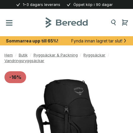
Skip
1–3 dagars leverans
Öppet köp i 90 dagar
to
content
Sommarrea upp till 65%!
Fynda innan lagret tar slut!
Hem
/
Butik
/
Ryggsäckar & Packning
/
Ryggsäckar
/
Vandringsryggsäckar
-16%