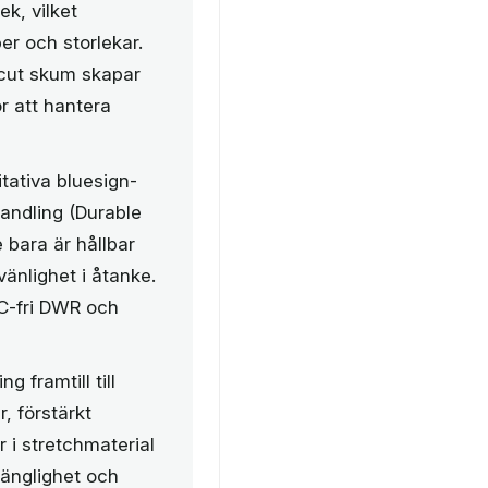
k, vilket
er och storlekar.
cut skum skapar
r att hantera
tativa bluesign-
andling (Durable
 bara är hållbar
änlighet i åtanke.
FC-fri DWR och
 framtill till
, förstärkt
r i stretchmaterial
gänglighet och