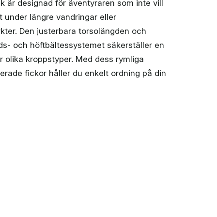
 är designad för äventyraren som inte vill
under längre vandringar eller
ykter. Den justerbara torsolängden och
s- och höftbältessystemet säkerställer en
 olika kroppstyper. Med dess rymliga
rade fickor håller du enkelt ordning på din