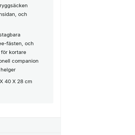
 ryggsäcken
msidan, och
östagbara
e-fästen, och
 för kortare
tionell companion
 helger
 X 40 X 28 cm