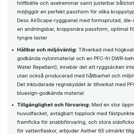
höftbälte och axelremmar samt justerbar bålstorle
möjliggör en perfekt passform för olika kroppstyp
Dess AirScape-ryggpanel med formsprutad, die-
en andningsbar, kroppsnära passform, optimal fö
tyngre laster
Hållbar och miljövänlig:
Tillverkad med högkvali
godkända nylonmaterial och en PFC-fri DWR-beh
Water Repellant), innebär det att ryggsäcken inte
utan också producerad med hållbarhet och miljöv
Det inkluderade regnskyddet är tillverkat med P
bluesign-godkända material
Tillgänglighet och förvaring:
Med en stor öppning
huvudfacket, avtagbart topplock med fästpunkter
framficka för snabbförvaring, och stora sidoficko
för vattenflaskor, erbjuder Aether 65 utmärkt till