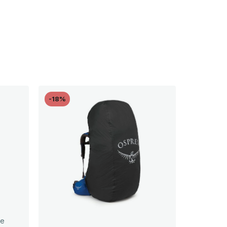
-18%
be