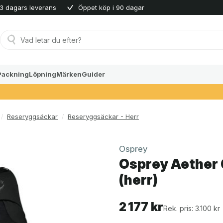
3 dagars leverans
Öppet köp i 90 dagar
Produktsökning
Packning
Löpning
Märken
Guider
/
Reseryggsäckar
/
Reseryggsäckar - Herr
Osprey
Osprey Aether
(herr)
2 177
kr
Rek. pris: 3.100 kr