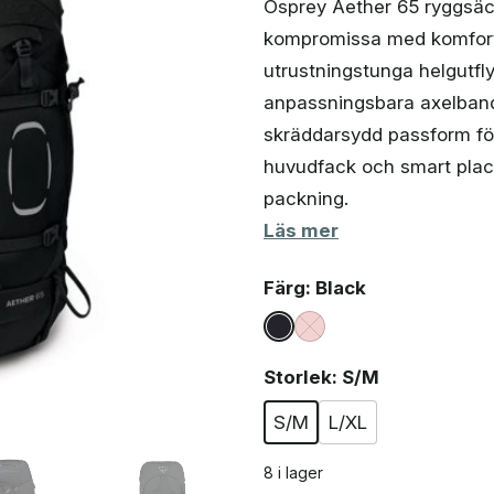
Osprey Aether 65 ryggsäck
kompromissa med komfort 
utrustningstunga helgutfl
anpassningsbara axelband
skräddarsydd passform för
huvudfack och smart place
packning.
Läs mer
Färg
: Black
Storlek
: S/M
S/M
L/XL
8 i lager