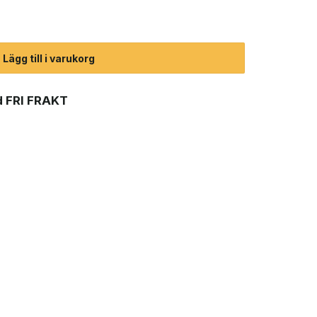
ngsryggsäck (herr) mängd
Lägg till i varukorg
 FRI FRAKT