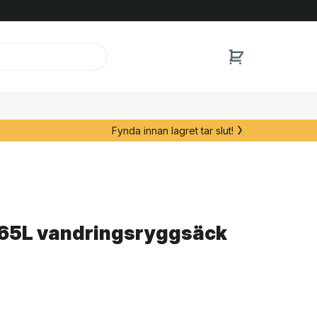
Fynda innan lagret tar slut!
 65L vandringsryggsäck