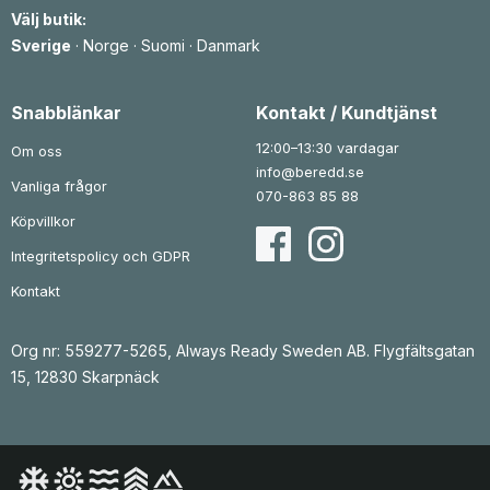
e
r
e
r
Välj butik:
t
:
t
:
v
1
v
2
Sverige
·
Norge
·
Suomi
·
Danmark
a
3
a
8
r
6
r
7
:
:
1
k
3
k
Snabblänkar
Kontakt / Kundtjänst
8
r
5
r
0
.
1
.
12:00–13:30 vardagar
Om oss
k
k
info@beredd.se
r
r
Vanliga frågor
.
.
070-863 85 88
Köpvillkor
Integritetspolicy och GDPR
Kontakt
Org nr: 559277-5265, Always Ready Sweden AB. Flygfältsgatan
15, 12830 Skarpnäck