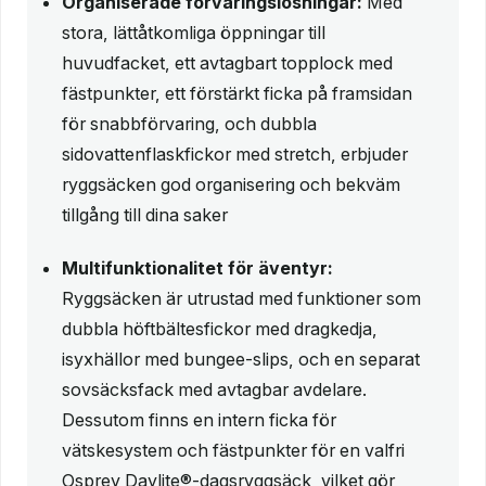
Organiserade förvaringslösningar:
Med
stora, lättåtkomliga öppningar till
huvudfacket, ett avtagbart topplock med
fästpunkter, ett förstärkt ficka på framsidan
för snabbförvaring, och dubbla
sidovattenflaskfickor med stretch, erbjuder
ryggsäcken god organisering och bekväm
tillgång till dina saker
Multifunktionalitet för äventyr:
Ryggsäcken är utrustad med funktioner som
dubbla höftbältesfickor med dragkedja,
isyxhällor med bungee-slips, och en separat
sovsäcksfack med avtagbar avdelare.
Dessutom finns en intern ficka för
vätskesystem och fästpunkter för en valfri
Osprey Daylite®-dagsryggsäck, vilket gör