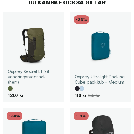
DU KANSKE OCKSÅ GILLAR
-23%
Osprey Kestrel LT 28
vandringsryggsäck
Osprey Ultralight Packing
(herr)
Cube packkub – Medium
D
D
1 207
kr
116
kr
150
kr
e
e
t
t
u
n
r
u
s
v
-24%
-18%
p
a
r
r
u
a
n
n