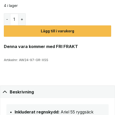
4 i lager
Osprey Ariel 55L vandringsryggsäck (dam) mängd
Lägg till i varukorg
Denna vara kommer med FRI FRAKT
Artikelnr:
AW24-97-GR-XSS
Beskrivning
Inkluderat regnskydd:
Ariel 55 ryggsäck