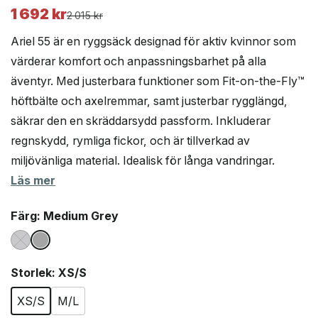
1 692
kr
Det
Det
2 015
kr
ursprungliga
nuvarande
Ariel 55 är en ryggsäck designad för aktiv kvinnor som
priset
priset
värderar komfort och anpassningsbarhet på alla
var:
är:
äventyr. Med justerbara funktioner som Fit-on-the-Fly™
2
1
015 kr.
692 kr.
höftbälte och axelremmar, samt justerbar rygglängd,
säkrar den en skräddarsydd passform. Inkluderar
regnskydd, rymliga fickor, och är tillverkad av
miljövänliga material. Idealisk för långa vandringar.
Läs mer
Färg
: Medium Grey
Storlek
: XS/S
XS/S
M/L