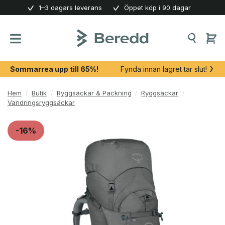
Skip
1–3 dagars leverans
Öppet köp i 90 dagar
to
content
Sommarrea upp till 65%!
Fynda innan lagret tar slut!
Hem
/
Butik
/
Ryggsäckar & Packning
/
Ryggsäckar
/
Vandringsryggsäckar
-16%