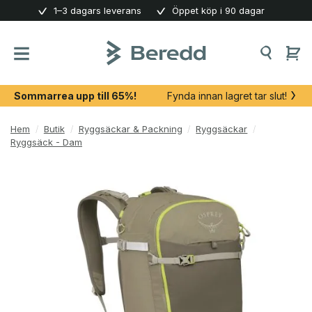
Skip
1–3 dagars leverans
Öppet köp i 90 dagar
to
content
Sommarrea upp till 65%!
Fynda innan lagret tar slut!
Hem
/
Butik
/
Ryggsäckar & Packning
/
Ryggsäckar
/
Ryggsäck - Dam