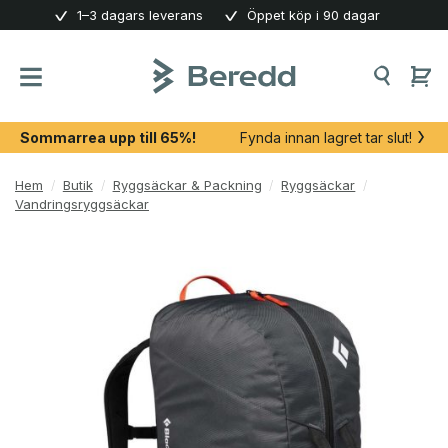
Skip
1–3 dagars leverans
Öppet köp i 90 dagar
to
content
Sommarrea upp till 65%!
Fynda innan lagret tar slut!
Hem
/
Butik
/
Ryggsäckar & Packning
/
Ryggsäckar
/
Vandringsryggsäckar