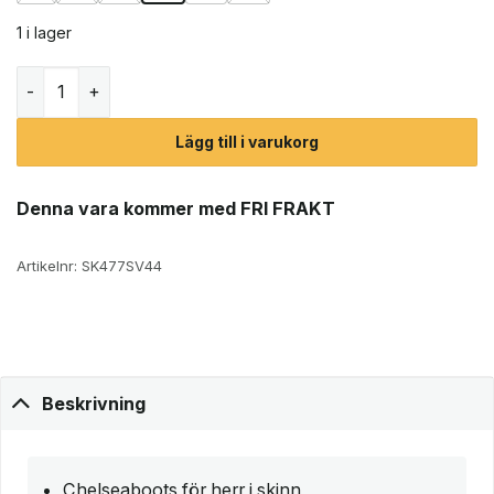
1 i lager
Canada Snow Mount Hektor chelseaboots (herr) mängd
Lägg till i varukorg
Denna vara kommer med FRI FRAKT
Artikelnr:
SK477SV44
Beskrivning
Chelseaboots för herr i skinn