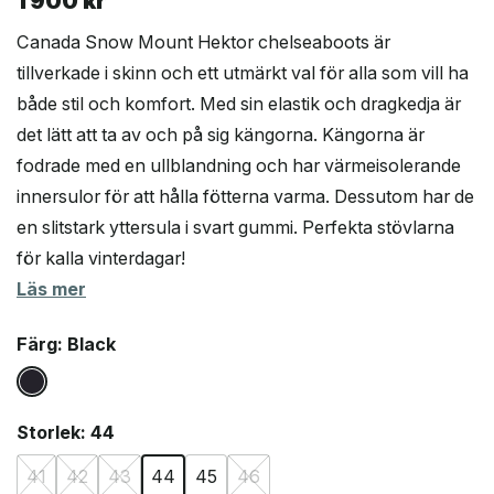
1 900
kr
Canada Snow Mount Hektor chelseaboots är
tillverkade i skinn och ett utmärkt val för alla som vill ha
både stil och komfort. Med sin elastik och dragkedja är
det lätt att ta av och på sig kängorna. Kängorna är
fodrade med en ullblandning och har värmeisolerande
innersulor för att hålla fötterna varma. Dessutom har de
en slitstark yttersula i svart gummi. Perfekta stövlarna
för kalla vinterdagar!
Läs mer
Färg
: Black
Storlek
: 44
41
42
43
44
45
46