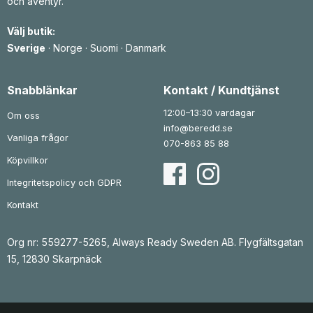
och äventyr.
Välj butik:
Sverige
·
Norge
·
Suomi
·
Danmark
Snabblänkar
Kontakt / Kundtjänst
12:00–13:30 vardagar
Om oss
info@beredd.se
Vanliga frågor
070-863 85 88
Köpvillkor
Integritetspolicy och GDPR
Kontakt
Org nr: 559277-5265, Always Ready Sweden AB. Flygfältsgatan
15, 12830 Skarpnäck