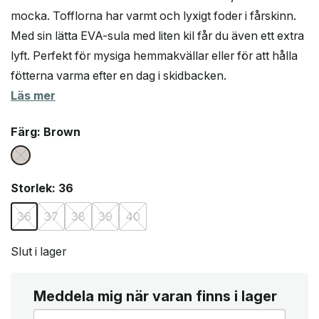
mocka. Tofflorna har varmt och lyxigt foder i fårskinn.
Med sin lätta EVA-sula med liten kil får du även ett extra
lyft. Perfekt för mysiga hemmakvällar eller för att hålla
fötterna varma efter en dag i skidbacken.
Läs mer
Färg
: Brown
Storlek
: 36
36
37
38
39
40
Slut i lager
Meddela mig när varan finns i lager