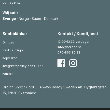
och äventyr.
Välj butik:
Sverige
·
Norge
·
Suomi
·
Danmark
Snabblänkar
Kontakt / Kundtjänst
12:00–13:30 vardagar
Om oss
info@beredd.se
Vanliga frågor
070-863 85 88
Köpvillkor
Integritetspolicy och GDPR
Kontakt
Org nr: 559277-5265, Always Ready Sweden AB. Flygfältsgatan
15, 12830 Skarpnäck