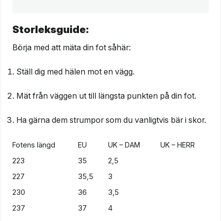
Storleksguide:
Börja med att mäta din fot såhär:
Ställ dig med hälen mot en vägg.
Mät från väggen ut till längsta punkten på din fot.
Ha gärna dem strumpor som du vanligtvis bär i skor.
Fotens längd
EU
UK – DAM
UK – HERR
223
35
2,5
227
35,5
3
230
36
3,5
237
37
4