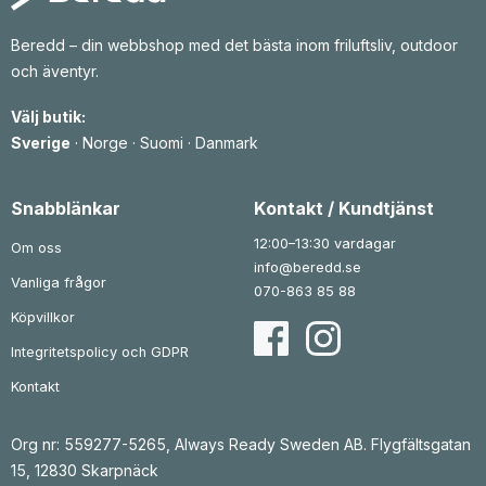
Beredd – din webbshop med det bästa inom friluftsliv, outdoor
och äventyr.
Välj butik:
Sverige
·
Norge
·
Suomi
·
Danmark
Snabblänkar
Kontakt / Kundtjänst
12:00–13:30 vardagar
Om oss
info@beredd.se
Vanliga frågor
070-863 85 88
Köpvillkor
Integritetspolicy och GDPR
Kontakt
Org nr: 559277-5265, Always Ready Sweden AB. Flygfältsgatan
15, 12830 Skarpnäck