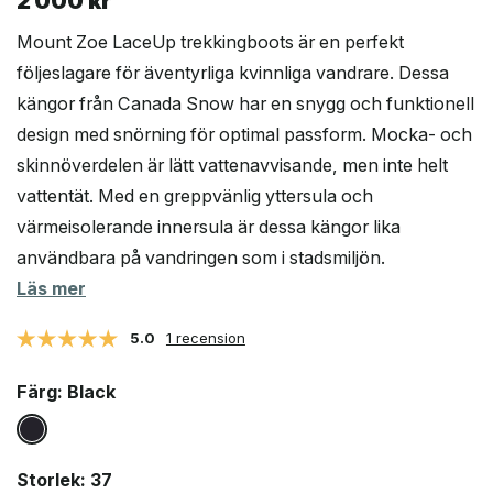
2 000
kr
Mount Zoe LaceUp trekkingboots är en perfekt
följeslagare för äventyrliga kvinnliga vandrare. Dessa
kängor från Canada Snow har en snygg och funktionell
design med snörning för optimal passform. Mocka- och
skinnöverdelen är lätt vattenavvisande, men inte helt
vattentät. Med en greppvänlig yttersula och
värmeisolerande innersula är dessa kängor lika
användbara på vandringen som i stadsmiljön.
Läs mer
5.0
1 recension
Färg
: Black
Storlek
: 37