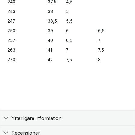
240
37,5
4,5
243
38
5
247
38,5
5,5
250
39
6
6,5
257
40
6,5
7
263
41
7
7,5
270
42
7,5
8
Ytterligare information
Recensioner