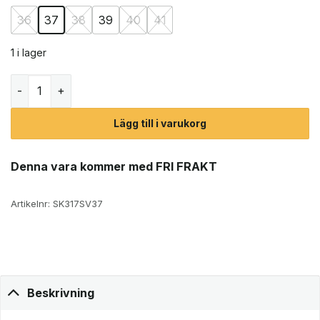
36
37
38
39
40
41
1 i lager
Canada Snow Mount Zoe LaceUp trekkingboots (dam) mä
Lägg till i varukorg
Denna vara kommer med FRI FRAKT
Artikelnr:
SK317SV37
Beskrivning