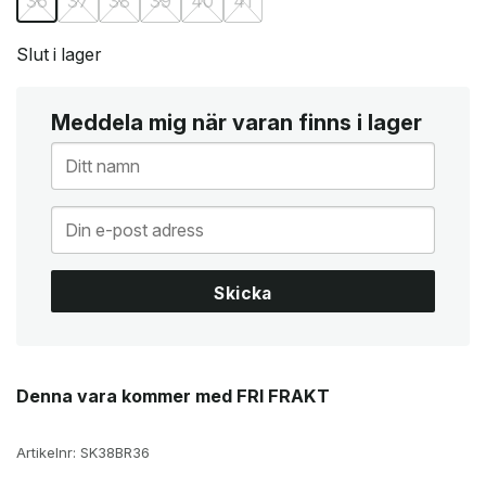
36
37
38
39
40
41
Slut i lager
Meddela mig när varan finns i lager
Skicka
Denna vara kommer med FRI FRAKT
Artikelnr:
SK38BR36