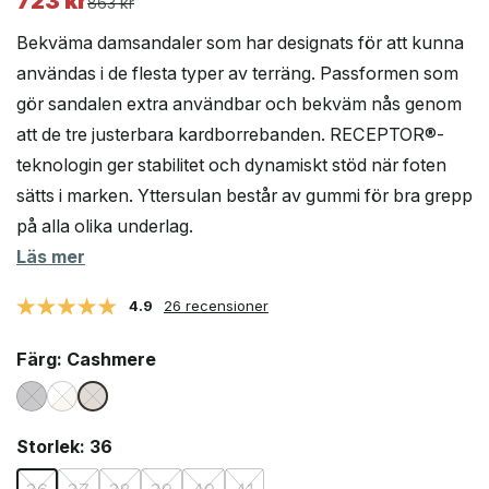
723
kr
Det
Det
863
kr
ursprungliga
nuvarande
Bekväma damsandaler som har designats för att kunna
priset
priset
användas i de flesta typer av terräng. Passformen som
var:
är:
gör sandalen extra användbar och bekväm nås genom
863 kr.
723 kr.
att de tre justerbara kardborrebanden. RECEPTOR®-
teknologin ger stabilitet och dynamiskt stöd när foten
sätts i marken. Yttersulan består av gummi för bra grepp
på alla olika underlag.
Läs mer
4.9
26 recensioner
Färg
: Cashmere
Storlek
: 36