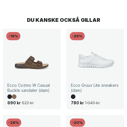
DU KANSKE OCKSÅ GILLAR
-16%
-26%
Ecco Cozmo W Casual
Ecco Gruuv Lite sneakers
Buckle sandaler (dam)
(dam)
D
D
D
D
690
kr
822
kr
780
kr
1 049
kr
e
e
e
e
t
t
t
t
u
n
u
n
r
u
r
u
s
v
s
v
-28%
-20%
p
a
p
a