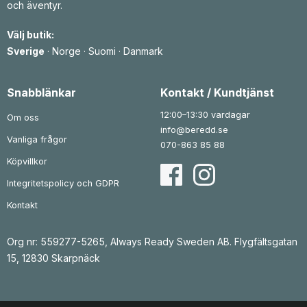
och äventyr.
i
t
i
t
s
ä
s
ä
e
r
e
r
Välj butik:
t
:
t
:
v
7
v
7
Sverige
·
Norge
·
Suomi
·
Danmark
a
6
a
6
r
7
r
7
:
:
1
k
9
k
Snabblänkar
Kontakt / Kundtjänst
r
5
r
0
.
9
.
6
12:00–13:30 vardagar
Om oss
4
k
info@beredd.se
r
Vanliga frågor
k
.
070-863 85 88
r
.
Köpvillkor
Integritetspolicy och GDPR
Kontakt
Org nr: 559277-5265, Always Ready Sweden AB. Flygfältsgatan
15, 12830 Skarpnäck