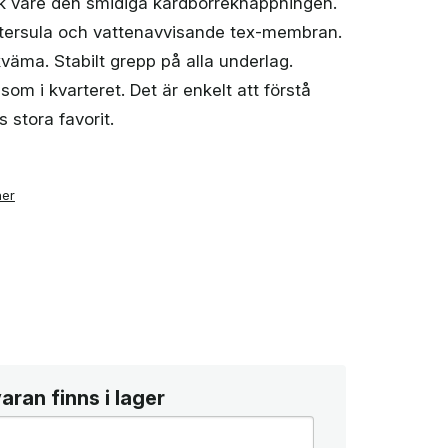
ck vare den smidiga kardborreknäppningen.
tersula och vattenavvisande tex-membran.
äma. Stabilt grepp på alla underlag.
som i kvarteret. Det är enkelt att förstå
 stora favorit.
ner
ran finns i lager