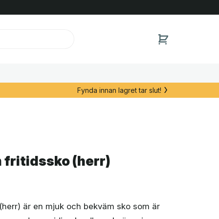
Fynda innan lagret tar slut!
fritidssko (herr)
 (herr) är en mjuk och bekväm sko som är