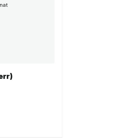
nat
err)