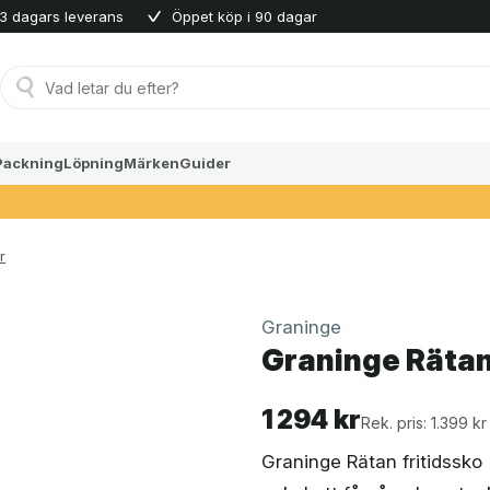
3 dagars leverans
Öppet köp i 90 dagar
Produktsökning
Packning
Löpning
Märken
Guider
r
Graninge
Graninge Rätan 
1 294
kr
Rek. pris: 1.399 kr
Graninge Rätan fritidssko