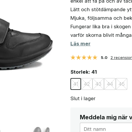
enkel att få på och av ta
Lätt och stötdämpande yt
Mjuka, följsamma och bekv
Fungerar lika bra i skogen 
varför skorna blivit mångas
Läs mer
5.0
2 recensio
Storlek
: 41
41
42
43
44
45
Slut i lager
Meddela mig när va