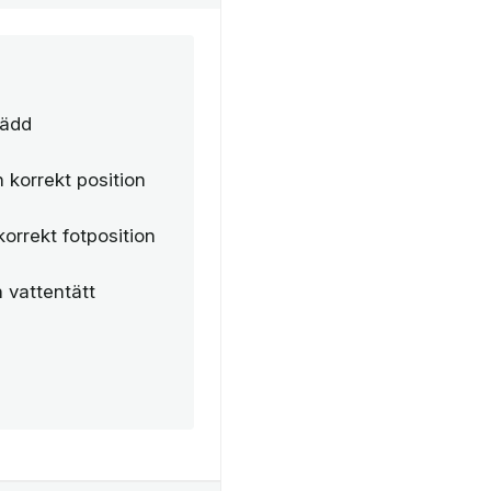
bädd
 korrekt position
korrekt fotposition
 vattentätt