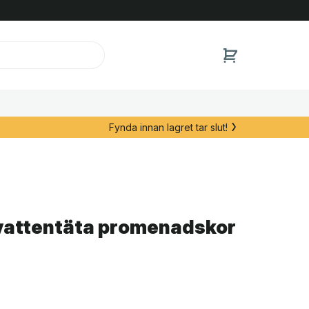
Fynda innan lagret tar slut!
vattentäta promenadskor