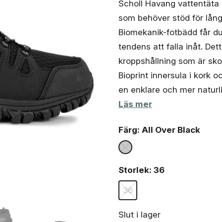
Scholl Havang vattentäta 
priset
priset
som behöver stöd för lån
var:
är:
1
439 kr.
Biomekanik-fotbädd får du
048 kr.
tendens att falla inåt. De
kroppshållning som är sk
Bioprint innersula i kork
en enklare och mer natur
Läs mer
Färg
: All Over Black
Storlek
: 36
36
Slut i lager