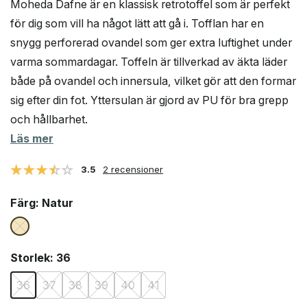
Moheda Dafne är en klassisk retrotoffel som är perfekt
för dig som vill ha något lätt att gå i. Tofflan har en
snygg perforerad ovandel som ger extra luftighet under
varma sommardagar. Toffeln är tillverkad av äkta läder
både på ovandel och innersula, vilket gör att den formar
sig efter din fot. Yttersulan är gjord av PU för bra grepp
och hållbarhet.
Läs mer
3.5
2 recensioner
Färg
: Natur
Storlek
: 36
36
37
38
39
40
41