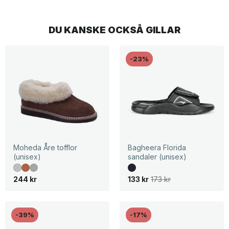
DU KANSKE OCKSÅ GILLAR
-23%
Moheda Åre tofflor
Bagheera Florida
(unisex)
sandaler (unisex)
D
D
244
kr
133
kr
173
kr
e
e
t
t
u
n
r
u
s
v
-39%
-17%
p
a
r
r