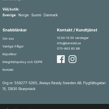
s
ä
s
ä
e
r
e
r
Välj butik:
t
:
t
:
v
2
v
3
Sverige
·
Norge
·
Suomi
·
Danmark
a
7
a
4
r
5
r
9
:
:
4
k
4
k
Snabblänkar
Kontakt / Kundtjänst
5
r
1
r
4
.
8
.
12:00–13:30 vardagar
Om oss
k
k
info@beredd.se
r
r
Vanliga frågor
.
.
070-863 85 88
Köpvillkor
Integritetspolicy och GDPR
Kontakt
Org nr: 559277-5265, Always Ready Sweden AB. Flygfältsgatan
15, 12830 Skarpnäck