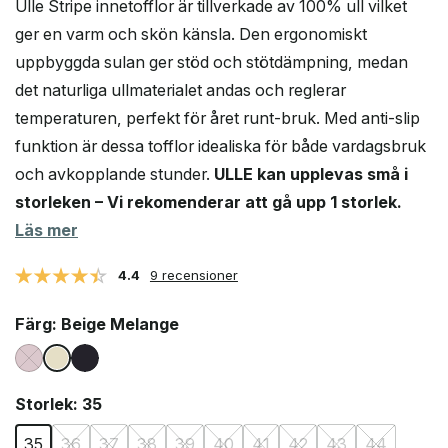
Ulle Stripe innetofflor är tillverkade av 100% ull vilket
ger en varm och skön känsla. Den ergonomiskt
uppbyggda sulan ger stöd och stötdämpning, medan
det naturliga ullmaterialet andas och reglerar
temperaturen, perfekt för året runt-bruk. Med anti-slip
funktion är dessa tofflor idealiska för både vardagsbruk
och avkopplande stunder.
ULLE kan upplevas små i
storleken – Vi rekomenderar att gå upp 1 storlek.
Läs mer
4.4
9 recensioner
Färg
: Beige Melange
Storlek
: 35
35
36
37
38
39
40
41
42
43
44