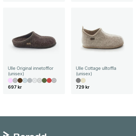
Ulle Original innetofflor
Ulle Cottage ulltoffla
(unisex)
(unisex)
697
kr
729
kr