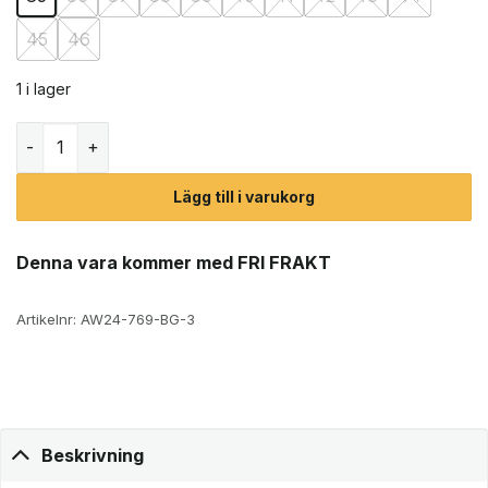
45
46
1 i lager
Ulle Stripe tofflor (unisex) mängd
Lägg till i varukorg
Denna vara kommer med FRI FRAKT
Artikelnr:
AW24-769-BG-3
Beskrivning