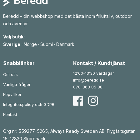
Beredd – din webbshop med det bästa inom friluftsliv, outdoor
och äventyr.
Välj butik:
Sverige
·
Norge
·
Suomi
·
Danmark
Snabblänkar
Kontakt / Kundtjänst
12:00–13:30 vardagar
Om oss
info@beredd.se
Vanliga frågor
070-863 85 88
Köpvillkor
Integritetspolicy och GDPR
Kontakt
Org nr: 559277-5265, Always Ready Sweden AB. Flygfältsgatan
15, 12830 Skarpnäck