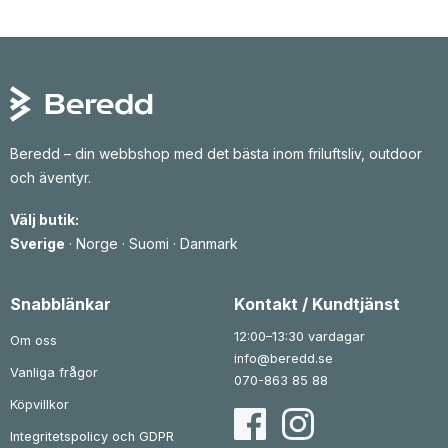
6
k
5
k
7
r
0
r
5
.
0
.
k
k
r
r
.
.
Beredd – din webbshop med det bästa inom friluftsliv, outdoor
och äventyr.
Välj butik:
Sverige
·
Norge
·
Suomi
·
Danmark
Snabblänkar
Kontakt / Kundtjänst
12:00–13:30 vardagar
Om oss
info@beredd.se
Vanliga frågor
070-863 85 88
Köpvillkor
Integritetspolicy och GDPR