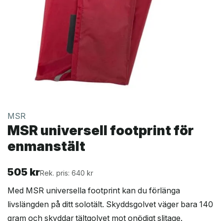
MSR
MSR universell footprint för
enmanstält
505
kr
Rek. pris: 640 kr
Med MSR universella footprint kan du förlänga
livslängden på ditt solotält. Skyddsgolvet väger bara 140
gram och skyddar tältgolvet mot onödigt slitage.