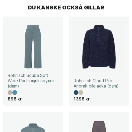
DU KANSKE OCKSÅ GILLAR
Röhnisch Scuba Soft
Wide Pants mjukisbyxor
Röhnisch Cloud Pile
(dam)
Anorak pilejacka (dam)
898
kr
1 398
kr