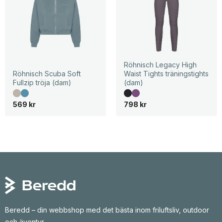
Röhnisch Legacy High
Röhnisch Scuba Soft
Waist Tights träningstights
Fullzip tröja (dam)
(dam)
569
kr
798
kr
Beredd – din webbshop med det bästa inom friluftsliv, outdoor
och äventyr.