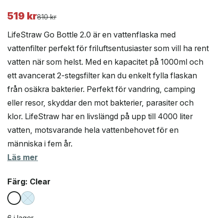
519
kr
Det
Det
810
kr
ursprungliga
nuvarande
LifeStraw Go Bottle 2.0 är en vattenflaska med
priset
priset
vattenfilter perfekt för friluftsentusiaster som vill ha rent
var:
är:
vatten när som helst. Med en kapacitet på 1000ml och
810 kr.
519 kr.
ett avancerat 2-stegsfilter kan du enkelt fylla flaskan
från osäkra bakterier. Perfekt för vandring, camping
eller resor, skyddar den mot bakterier, parasiter och
klor. LifeStraw har en livslängd på upp till 4000 liter
vatten, motsvarande hela vattenbehovet för en
människa i fem år.
Läs mer
Färg
: Clear
6 i lager