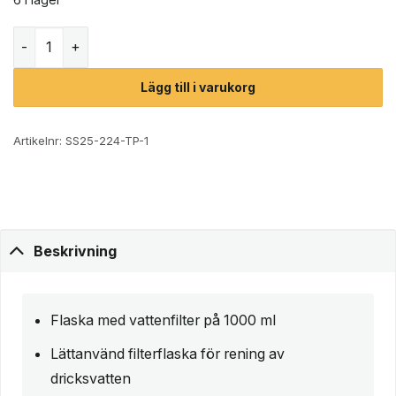
LifeStraw Go Bottle 2.0 vattenflaska med filter (1000ml) 
Lägg till i varukorg
Artikelnr:
SS25-224-TP-1
Beskrivning
Flaska med vattenfilter på 1000 ml
Lättanvänd filterflaska för rening av
dricksvatten