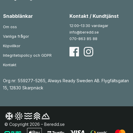
r
r
0
:
k
:
1
r
1
k
Snabblänkar
Kontakt / Kundtjänst
5
.
r
0
0
.
0
12:00–13:30 vardagar
Om oss
k
0
info@beredd.se
r
Vanliga frågor
.
k
070-863 85 88
r
.
Köpvillkor
Integritetspolicy och GDPR
Kontakt
Org nr: 559277-5265, Always Ready Sweden AB. Flygfältsgatan
15, 12830 Skarpnäck
© Copyright 2026 – Beredd.se