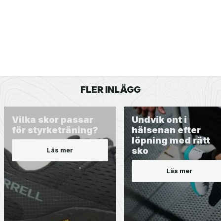
FLER INLÄGG
Vilka skor passar
Undvik ont i
för styrketräning?
hälsenan efter
löpning med rätt
sko
Läs mer
Läs mer