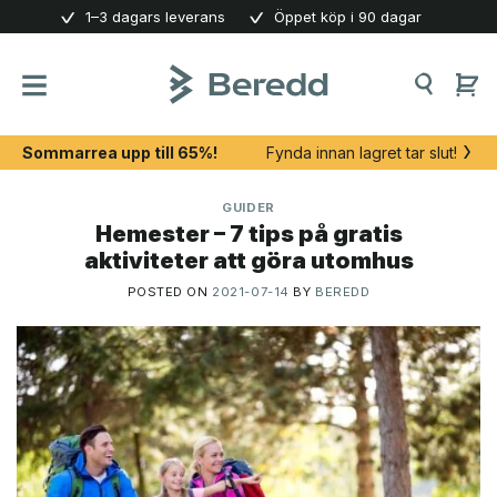
Skip
1–3 dagars leverans
Öppet köp i 90 dagar
to
content
Sommarrea upp till 65%!
Fynda innan lagret tar slut!
GUIDER
Hemester – 7 tips på gratis
aktiviteter att göra utomhus
POSTED ON
2021-07-14
BY
BEREDD