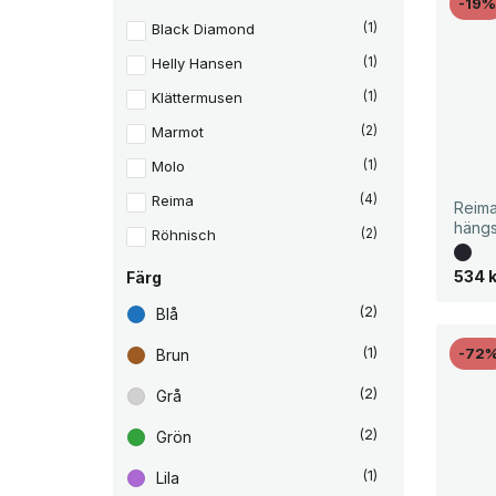
-19
Black Diamond
(1)
Helly Hansen
(1)
Klättermusen
(1)
Marmot
(2)
Molo
(1)
Reima
(4)
Reima
hängs
Röhnisch
(2)
D
D
534
Färg
e
e
t
t
(2)
Blå
u
n
r
u
s
v
-72
(1)
Brun
p
a
r
r
(2)
Grå
u
a
n
n
g
d
(2)
Grön
l
e
i
p
(1)
g
r
Lila
a
i