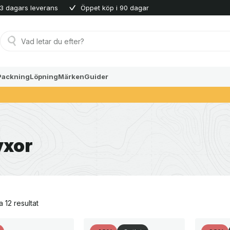
3 dagars leverans
Öppet köp i 90 dagar
Produktsökning
Packning
Löpning
Märken
Guider
yxor
Sortera
a 12 resultat
efter
senaste