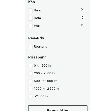
3
k
Kön
r
80
(1)
2
.
Barn
(5)
4
86
(1)
7
Dam
(6)
92
(2)
k
r
Herr
(1)
.
92cm
(1)
98
(2)
Rea-Pris
98cm
(1)
Rea-pris
L
(2)
Prisspann
M
(3)
0
kr
-
200
kr
S
(3)
200
kr
-
500
kr
XL
(2)
500
kr
-
1 000
kr
XS
(3)
1 000
kr
-
2 500
kr
>
2 500
kr
Rensa filter