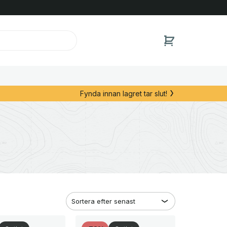
Fynda innan lagret tar slut!