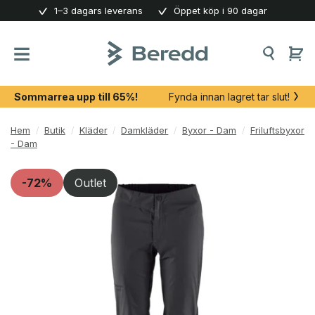
Skip
1–3 dagars leverans
Öppet köp i 90 dagar
to
content
Sommarrea upp till 65%!
Fynda innan lagret tar slut!
Hem
/
Butik
/
Kläder
/
Damkläder
/
Byxor - Dam
/
Friluftsbyxor
- Dam
-72%
Outlet