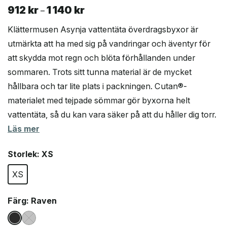
912
kr
1 140
kr
Prisintervall:
–
912 kr
Klättermusen Asynja vattentäta överdragsbyxor är
till
utmärkta att ha med sig på vandringar och äventyr för
1
att skydda mot regn och blöta förhållanden under
140 kr
sommaren. Trots sitt tunna material är de mycket
hållbara och tar lite plats i packningen. Cutan®-
materialet med tejpade sömmar gör byxorna helt
vattentäta, så du kan vara säker på att du håller dig torr.
Läs mer
Storlek
: XS
XS
Färg
: Raven