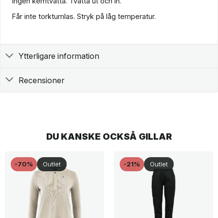
Ingen kemtvätta. Tvätta ut och in.
Får inte torktumlas. Stryk på låg temperatur.
Ytterligare information
Recensioner
DU KANSKE OCKSÅ GILLAR
-70%
Outlet
-21%
Outlet