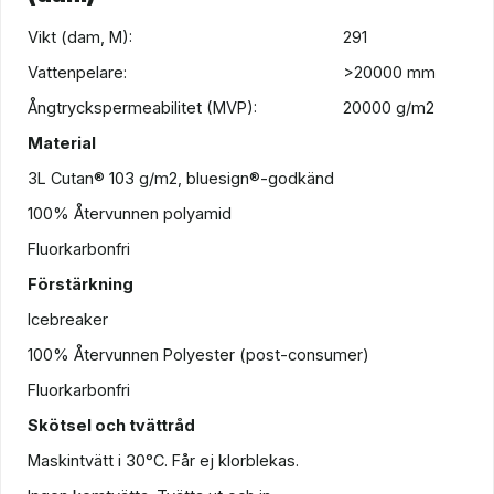
Vikt (dam, M):
291
Vattenpelare:
>20000 mm
Ångtryckspermeabilitet (MVP):
20000 g/m2
Material
3L Cutan® 103 g/m2, bluesign®-godkänd
100% Återvunnen polyamid
Fluorkarbonfri
Förstärkning
Icebreaker
100% Återvunnen Polyester (post-consumer)
Fluorkarbonfri
Skötsel och tvättråd
Maskintvätt i 30°C. Får ej klorblekas.