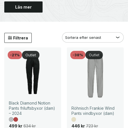
Läs mer
Filtrera
-21%
Outlet
-38%
Outlet
Black Diamond Notion
Pants friluftsbyxor (dam)
Röhnisch Frankie Wind
– 2024
Pants vindbyxor (dam)
D
D
D
D
499
kr
634
kr
446
kr
723
kr