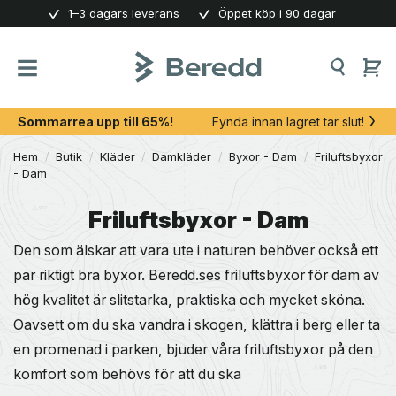
Skip
1–3 dagars leverans
Öppet köp i 90 dagar
to
content
Sommarrea upp till 65%!
Fynda innan lagret tar slut!
Hem
/
Butik
/
Kläder
/
Damkläder
/
Byxor - Dam
/
Friluftsbyxor
- Dam
Friluftsbyxor - Dam
Den som älskar att vara ute i naturen behöver också ett
par riktigt bra byxor. Beredd.ses friluftsbyxor för dam av
hög kvalitet är slitstarka, praktiska och mycket sköna.
Oavsett om du ska vandra i skogen, klättra i berg eller ta
en promenad i parken, bjuder våra friluftsbyxor på den
komfort som behövs för att du ska