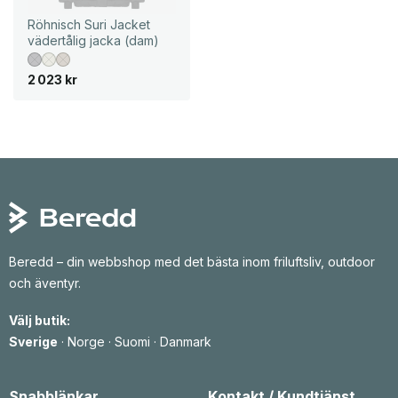
1
1
0
Röhnisch Suri Jacket
k
0
vädertålig jacka (dam)
r
t
k
i
r
2 023
kr
l
t
l
i
7
l
8
l
2
1
k
7
r
1
9
k
r
Beredd – din webbshop med det bästa inom friluftsliv, outdoor
och äventyr.
Välj butik:
Sverige
·
Norge
·
Suomi
·
Danmark
Snabblänkar
Kontakt / Kundtjänst