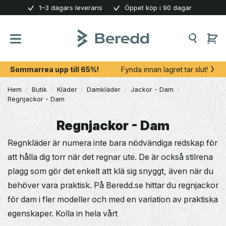
Skip
1–3 dagars leverans
Öppet köp i 90 dagar
to
content
Sommarrea upp till 65%!
Fynda innan lagret tar slut!
Hem
/
Butik
/
Kläder
/
Damkläder
/
Jackor - Dam
/
Regnjackor - Dam
Regnjackor - Dam
Regnkläder är numera inte bara nödvändiga redskap för
att hålla dig torr när det regnar ute. De är också stilrena
plagg som gör det enkelt att klä sig snyggt, även när du
behöver vara praktisk. På Beredd.se hittar du regnjackor
för dam i fler modeller och med en variation av praktiska
egenskaper. Kolla in hela vårt