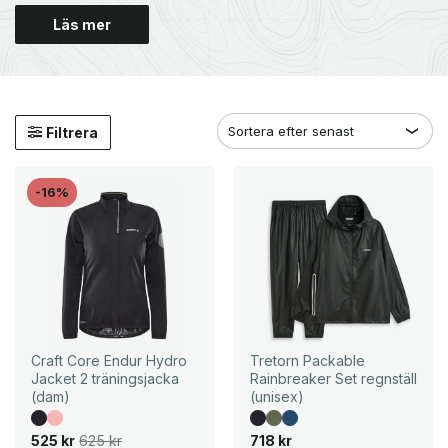
Läs mer
Filtrera
-16%
Craft Core Endur Hydro
Tretorn Packable
Jacket 2 träningsjacka
Rainbreaker Set regnställ
(dam)
(unisex)
D
D
525
kr
625
kr
718
kr