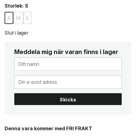
Storlek
: S
S
M
L
Slut i lager
Meddela mig när varan finns i lager
Skicka
Denna vara kommer med FRI FRAKT