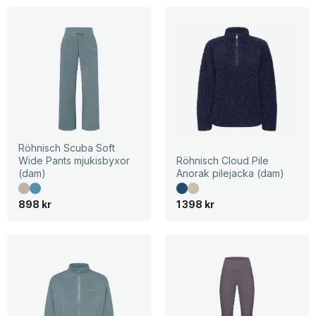
Röhnisch Scuba Soft
Wide Pants mjukisbyxor
Röhnisch Cloud Pile
(dam)
Anorak pilejacka (dam)
898
kr
1 398
kr