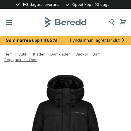
Skip
1–3 dagars leverans
Öppet köp i 90 dagar
to
content
Sommarrea upp till 65%!
Fynda innan lagret tar slut!
Hem
/
Butik
/
Kläder
/
Damkläder
/
Jackor - Dam
/
Regnjackor - Dam