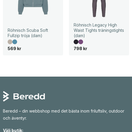
Röhnisch Legacy High
Röhnisch Scuba Soft
Waist Tights träningstights
Fullzip tröja (dam)
(dam)
569
kr
798
kr
Beredd – din webbshop med det bästa inom friluftsliv, outdoor
och äventyr.
Välj butik: