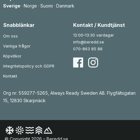
Sverige
·
Norge
·
Suomi
·
Danmark
Snabblänkar
Kontakt / Kundtjänst
12:00–13:30 vardagar
Om oss
info@beredd.se
Vanliga frågor
070-863 85 88
Köpvillkor
Integritetspolicy och GDPR
Kontakt
Org nr: 559277-5265, Always Ready Sweden AB. Flygfältsgatan
15, 12830 Skarpnäck
© Copyright 2026 – Beredd.se