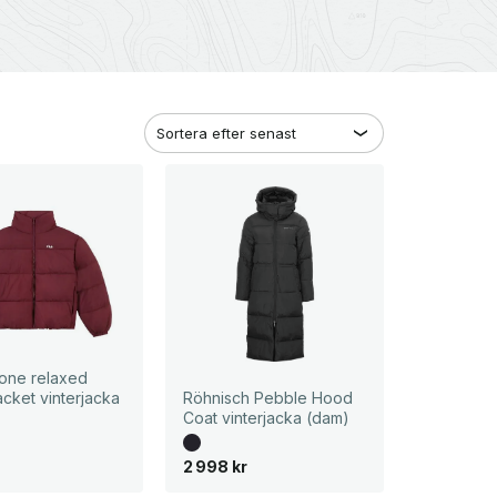
mone relaxed
acket vinterjacka
Röhnisch Pebble Hood
Coat vinterjacka (dam)
2 998
kr