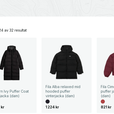
Sortera
24 av 32 resultat
efter
senaste
Fila Alba relaxed mid
Fila Ci
rn Ivy Puffer Coat
hooded puffer
puffer j
rjacka (dam)
vinterjacka (dam)
(dam)
0
kr
1 224
kr
821
kr