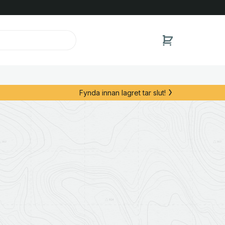
Fynda innan lagret tar slut!