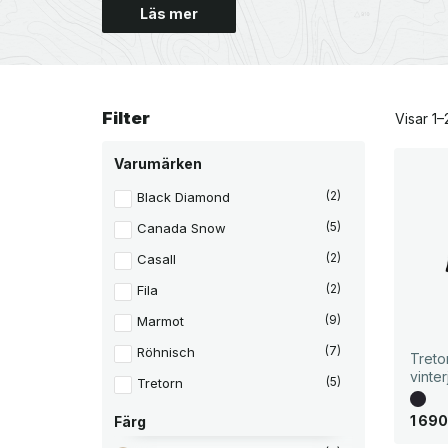
Läs mer
Filter
Visar 1–
Varumärken
Black Diamond
(2)
Canada Snow
(5)
Casall
(2)
Fila
(2)
Marmot
(9)
Röhnisch
(7)
Treto
vinte
Tretorn
(5)
1 69
Färg