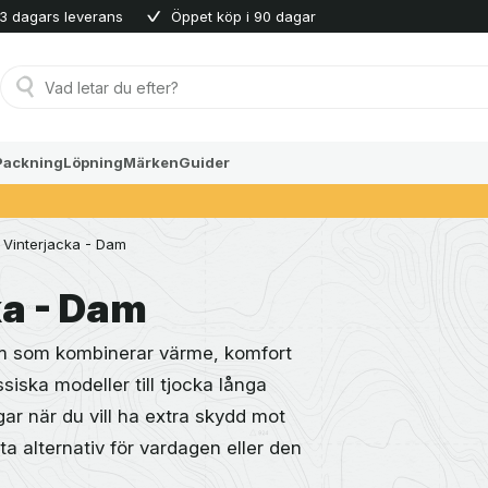
3 dagars leverans
Öppet köp i 90 dagar
Produktsökning
Packning
Löpning
Märken
Guider
Vinterjacka - Dam
ka - Dam
dam som kombinerar värme, komfort
ssiska modeller till tjocka långa
gar när du vill ha extra skydd mot
ta alternativ för vardagen eller den