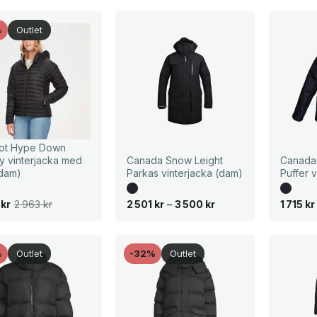
%
Outlet
ot Hype Down
 vinterjacka med
Canada Snow Leight
Canada
(dam)
Parkas vinterjacka (dam)
Puffer 
P
3
kr
2 963
kr
2 501
kr
–
3 500
kr
1 715
kr
r
i
s
i
n
%
Outlet
-32%
Outlet
t
e
r
v
a
l