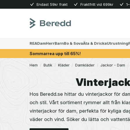
Skip
Endast 59kr frakt
Fraktfritt vid 699kr
1–
to
content
REA
Dam
Herr
Barn
Bo & Sova
Äta & Dricka
Utrustning
Sommarrea upp till 65%!
Hem
/
Butik
/
Kläder
/
Damkläder
/
Jackor - Dam
/
Vinterjac
Hos Beredd.se hittar du vinterjackor för 
och stil. Vårt sortiment rymmer allt från kla
vinterjackor för dam, perfekta för kyliga da
väder och vind. Söker du lätta och vattentä