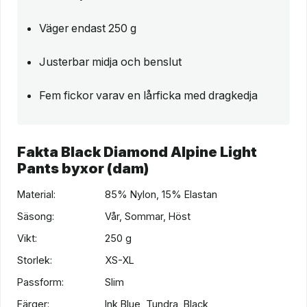
Väger endast 250 g
Justerbar midja och benslut
Fem fickor varav en lårficka med dragkedja
Fakta Black Diamond Alpine Light
Pants byxor (dam)
Material:
85% Nylon, 15% Elastan
Säsong:
Vår, Sommar, Höst
Vikt:
250 g
Storlek:
XS-XL
Passform:
Slim
Färger:
Ink Blue, Tundra, Black