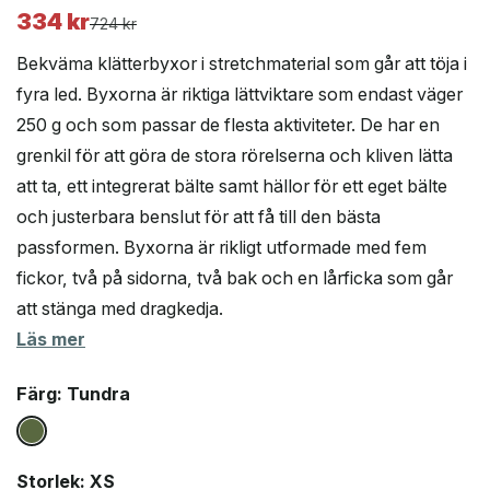
334
kr
Det
Det
724
kr
ursprungliga
nuvarande
Bekväma klätterbyxor i stretchmaterial som går att töja i
priset
priset
fyra led. Byxorna är riktiga lättviktare som endast väger
var:
är:
250 g och som passar de flesta aktiviteter. De har en
724 kr.
334 kr.
grenkil för att göra de stora rörelserna och kliven lätta
att ta, ett integrerat bälte samt hällor för ett eget bälte
och justerbara benslut för att få till den bästa
passformen. Byxorna är rikligt utformade med fem
fickor, två på sidorna, två bak och en lårficka som går
att stänga med dragkedja.
Läs mer
Färg
: Tundra
Storlek
: XS