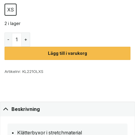
XS
2 i lager
Black Diamond Alpine Light Pants byxor (dam) mängd
Lägg till i varukorg
Artikelnr:
KL221OLXS
Beskrivning
Klätterbyxor i stretchmaterial