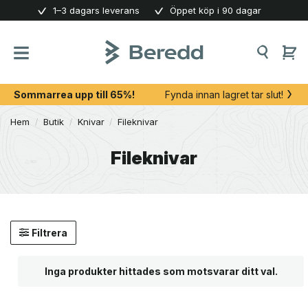
Skip
1–3 dagars leverans
Öppet köp i 90 dagar
to
content
Sommarrea upp till 65%!
Fynda innan lagret tar slut!
Hem
/
Butik
/
Knivar
/
Fileknivar
Fileknivar
Filtrera
Inga produkter hittades som motsvarar ditt val.