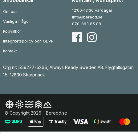
Snabblänkar
Kontakt / Kundtjänst
12:00–13:30 vardagar
Om oss
info@beredd.se
Vanliga frågor
070-863 85 88
Köpvillkor
Integritetspolicy och GDPR
Kontakt
Org nr: 559277-5265, Always Ready Sweden AB. Flygfältsgatan
15, 12830 Skarpnäck
© Copyright 2026 – Beredd.se