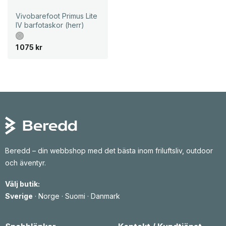
Vivobarefoot Primus Lite
IV barfotaskor (herr)
1 075
kr
Beredd – din webbshop med det bästa inom friluftsliv, outdoor
och äventyr.
Välj butik:
Sverige
·
Norge
·
Suomi
·
Danmark