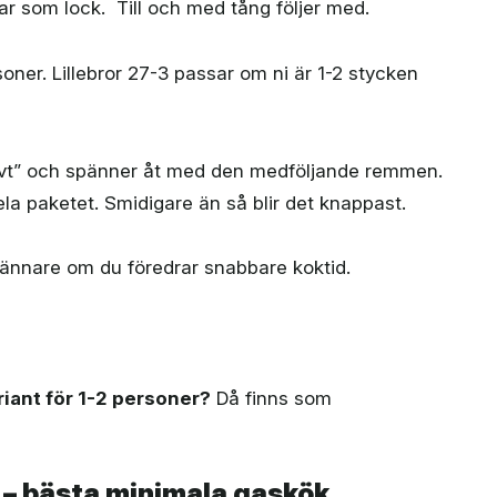
r som lock. Till och med tång följer med.
oner. Lillebror 27-3 passar om ni är 1-2 stycken
jälvt” och spänner åt med den medföljande remmen.
la paketet. Smidigare än så blir det knappast.
ännare om du föredrar snabbare koktid.
riant för 1-2 personer?
Då finns som
– bästa minimala gaskök