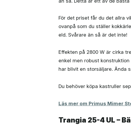
än så. Detta är ett av de bästa va
För det priset får du det allra 
ovanpå som du ställer kokkärl
eld. Svårare än så är det inte!
Effekten på 2800 W är cirka tre
enkel men robust konstruktion 
har blivit en storsäljare. Ända 
Du behöver köpa kastruller sep
Läs mer om Primus Mimer St
Trangia 25-4 UL – Bä