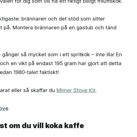
len för dig som vill ha ett riktigt billigt friluftskök.
viktigaste: brännaren och det stöd som sitter
et på. Montera brännaren på en gastub och tänd
 gånger så mycket som i ett spritkök – inte illa! En
och en vikt på endast 195 gram har gjort att detta
sedan 1980-talet faktiskt!
arat eller så skaffar du
Mimer Stove Kit
.
ove
st om du vill koka kaffe