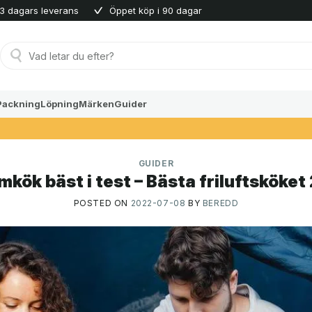
3 dagars leverans
Öppet köp i 90 dagar
Produktsökning
Packning
Löpning
Märken
Guider
GUIDER
mkök bäst i test – Bästa friluftsköket
POSTED ON
2022-07-08
BY
BEREDD