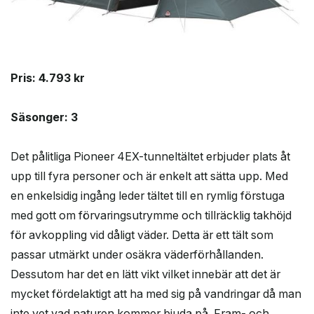
Pris: 4.793 kr
Säsonger: 3
Det pålitliga Pioneer 4EX-tunneltältet erbjuder plats åt
upp till fyra personer och är enkelt att sätta upp. Med
en enkelsidig ingång leder tältet till en rymlig förstuga
med gott om förvaringsutrymme och tillräcklig takhöjd
för avkoppling vid dåligt väder. Detta är ett tält som
passar utmärkt under osäkra väderförhållanden.
Dessutom har det en lätt vikt vilket innebär att det är
mycket fördelaktigt att ha med sig på vandringar då man
inte vet vad naturen kommer bjuda på. Fram- och