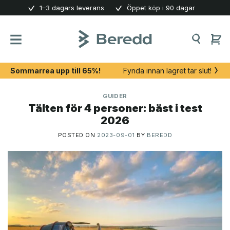
Skip
1–3 dagars leverans
Öppet köp i 90 dagar
to
content
Sommarrea upp till 65%!
Fynda innan lagret tar slut!
GUIDER
Tälten för 4 personer: bäst i test
2026
POSTED ON
2023-09-01
BY
BEREDD