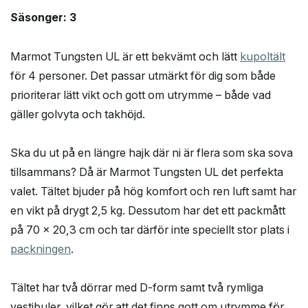
Säsonger: 3
Marmot Tungsten UL är ett bekvämt och lätt
kupoltält
för 4 personer. Det passar utmärkt för dig som både
prioriterar lätt vikt och gott om utrymme – både vad
gäller golvyta och takhöjd.
Ska du ut på en längre hajk där ni är flera som ska sova
tillsammans? Då är Marmot Tungsten UL det perfekta
valet. Tältet bjuder på hög komfort och ren luft samt har
en vikt på drygt 2,5 kg. Dessutom har det ett packmått
på 70 x 20,3 cm och tar därför inte speciellt stor plats i
packningen
.
Tältet har två dörrar med D-form samt två rymliga
vestibuler, vilket gör att det finns gott om utrymme för