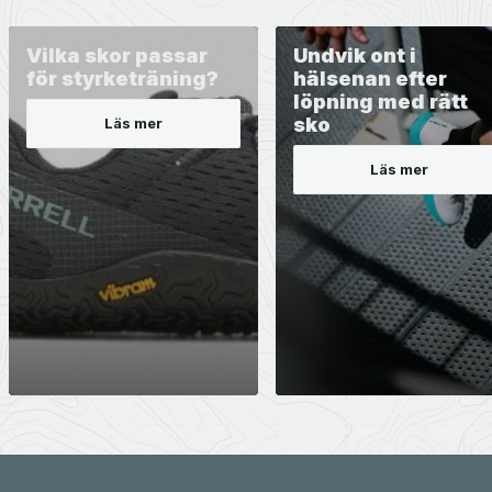
Vilka skor passar
Undvik ont i
för styrketräning?
hälsenan efter
löpning med rätt
sko
Läs mer
Läs mer