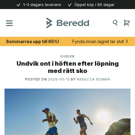
Skip
1–3 dagars leverans
Öppet köp i 90 dagar
to
content
Sommarrea upp till 65%!
Fynda innan lagret tar slut!
GUIDER
Undvik ont i höften efter löpning
med rätt sko
POSTED ON
2026-05-12
BY
REBECCA BOMAN