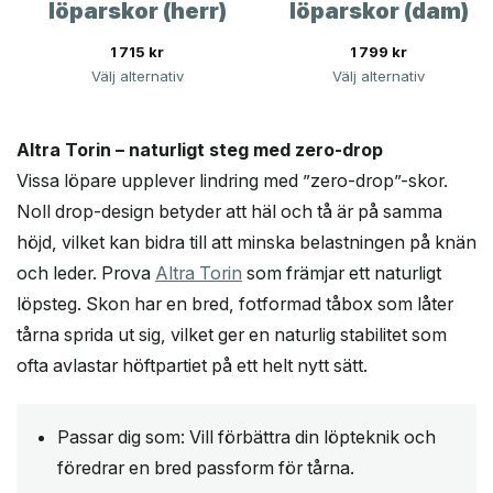
löparskor (herr)
löparskor (dam)
1 715
kr
1 799
kr
Välj alternativ
Välj alternativ
Altra Torin – naturligt steg med zero-drop
Vissa löpare upplever lindring med ”zero-drop”-skor.
Noll drop-design betyder att häl och tå är på samma
höjd, vilket kan bidra till att minska belastningen på knän
och leder. Prova
Altra Torin
som främjar ett naturligt
löpsteg. Skon har en bred, fotformad tåbox som låter
tårna sprida ut sig, vilket ger en naturlig stabilitet som
ofta avlastar höftpartiet på ett helt nytt sätt.
Passar dig som: Vill förbättra din löpteknik och
föredrar en bred passform för tårna.