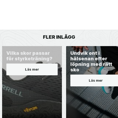
FLER INLÄGG
Vilka skor passar
Undvik ont i
för styrketräning?
hälsenan efter
löpning med rätt
sko
Läs mer
Läs mer