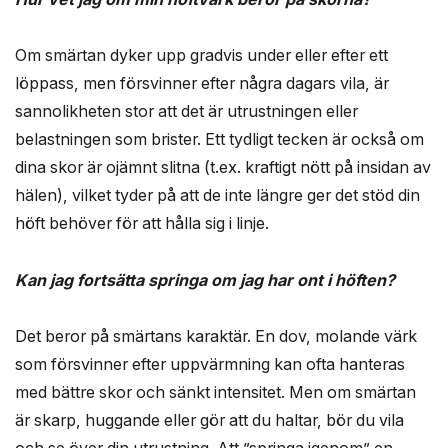
Om smärtan dyker upp gradvis under eller efter ett
löppass, men försvinner efter några dagars vila, är
sannolikheten stor att det är utrustningen eller
belastningen som brister. Ett tydligt tecken är också om
dina skor är ojämnt slitna (t.ex. kraftigt nött på insidan av
hälen), vilket tyder på att de inte längre ger det stöd din
höft behöver för att hålla sig i linje.
Kan jag fortsätta springa om jag har ont i höften?
Det beror på smärtans karaktär. En dov, molande värk
som försvinner efter uppvärmning kan ofta hanteras
med bättre skor och sänkt intensitet. Men om smärtan
är skarp, huggande eller gör att du haltar, bör du vila
och se över din utrustning. Att ”springa igenom” en