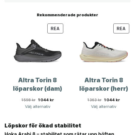
Rekommenderade produkter
PRODUKTER
PRO
REA
REA
PÅ
PÅ
REA
REA
Altra Torin 8
Altra Torin 8
löparskor (dam)
löparskor (herr)
Det
Det
Det
Det
1 598
kr
1 044
kr
1 363
kr
1 044
kr
ursprungliga
nuvarande
ursprungliga
nuvara
Välj alternativ
Välj alternativ
priset
priset
priset
priset
var:
är:
var:
är:
Löpskor för ökad stabilitet
1
1
1
1
598 kr.
044 kr.
363 kr.
044 kr.
Hoka Arahi 8 – stabilitet som rätar upp höften