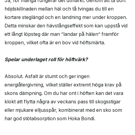
Ja, för många fungerar det utmärkt. Genom att ta bort
höjdskillnaden mellan häl och tå tvingas du till en
kortare steglängd och en landning mer under kroppen.
Detta minskar den hävstångseffekt som kan uppstå vid
ett långt löpsteg där man ”landar på hälen” framför
kroppen, vilket ofta är en bov vid höftsmärta.
Spelar underlaget roll för höftvärk?
Absolut. Asfalt är stumt och ger ingen
energiåtergivning, vilket ställer extremt höga krav på
skons dämpning. Om du har ont i höften kan det vara
klokt att flytta några av veckans pass till skogsstigar
eller mjukare elljusspår, kombinerat med en sko som
har god stötabsorption som Hoka Bondi.