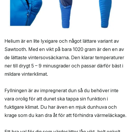
Helium är en lite lyxigare och något lättare variant av
Sawtooth. Med en vikt på bara 1020 gram är den en av
de lättaste vintersovsäckarna. Den klarar temperaturer
ner till drygt 5 – 9 minusgrader och passar därför bäst i
mildare vinterklimat.
Fyllningen är av impregnerat dun så du behöver inte
vara orolig för att dunet ska tappa sin funktion i
fuktigare klimat. Du har även en mjuk dunhuva och
krage som du kan dra åt för att förhindra värmeläckage.
Ett bra val för dig som värdesätter låg vikt, helt enkelt.