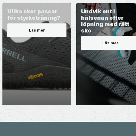
Vilka skor passar
Undvik ont i
för styrketräning?
hälsenan efter
löpning med rätt
sko
Läs mer
Läs mer