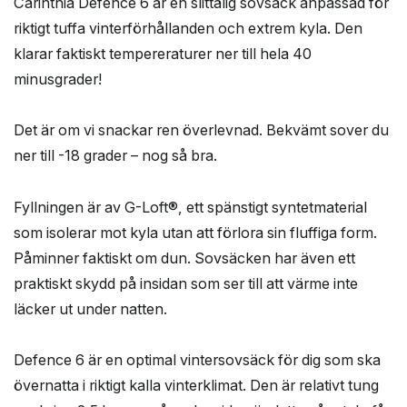
Carinthia Defence 6 är en slittålig sovsäck anpassad för
riktigt tuffa vinterförhållanden och extrem kyla. Den
klarar faktiskt tempereraturer ner till hela 40
minusgrader!
Det är om vi snackar ren överlevnad. Bekvämt sover du
ner till -18 grader – nog så bra.
Fyllningen är av G-Loft®, ett spänstigt syntetmaterial
som isolerar mot kyla utan att förlora sin fluffiga form.
Påminner faktiskt om dun. Sovsäcken har även ett
praktiskt skydd på insidan som ser till att värme inte
läcker ut under natten.
Defence 6 är en optimal vintersovsäck för dig som ska
övernatta i riktigt kalla vinterklimat. Den är relativt tung