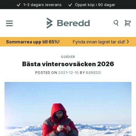
Skip
1–3 dagars leverans
Öppet köp i 90 dagar
to
content
Sommarrea upp till 65%!
Fynda innan lagret tar slut!
GUIDER
Bästa vintersovsäcken 2026
POSTED ON
2021-12-10
BY
BEREDD