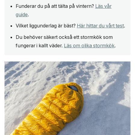
Funderar du på att tälta på vintern?
Läs vår
guide
.
Vilket liggunderlag är bäst?
Här hittar du vårt test
.
Du behöver säkert också ett stormkök som
fungerar i kallt väder.
Läs om olika stormkök
.