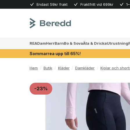
Skip
Endast 59kr frakt
Fraktfritt vid 699kr
1–
to
content
REA
Dam
Herr
Barn
Bo & Sova
Äta & Dricka
Utrustning
Sommarrea upp till 65%!
Hem
/
Butik
/
Kläder
/
Damkläder
/
Kjolar och shor
-23%