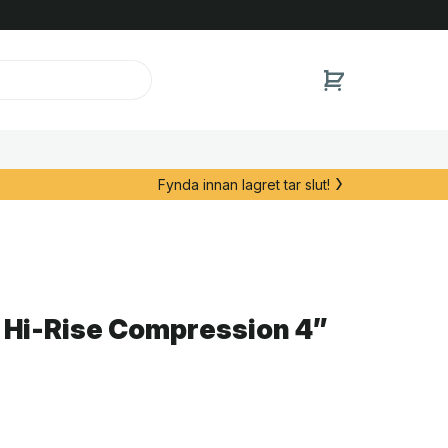
Fynda innan lagret tar slut!
Hi-Rise Compression 4”