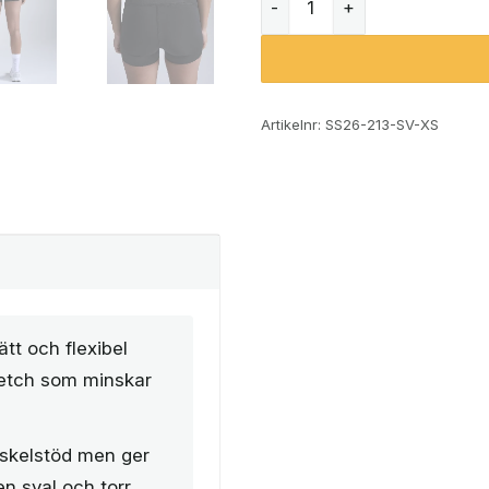
Artikelnr:
SS26-213-SV-XS
tt och flexibel
retch som minskar
uskelstöd men ger
en sval och torr