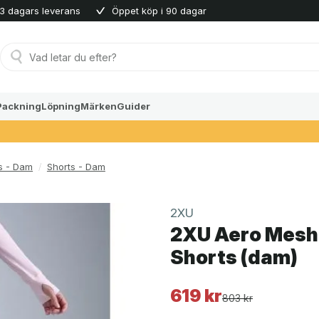
3 dagars leverans
Öppet köp i 90 dagar
Produktsökning
Packning
Löpning
Märken
Guider
ts - Dam
/
Shorts - Dam
2XU
2XU Aero Mesh 
Shorts (dam)
619
kr
Det
Det
803
kr
ursprungliga
nuvarande