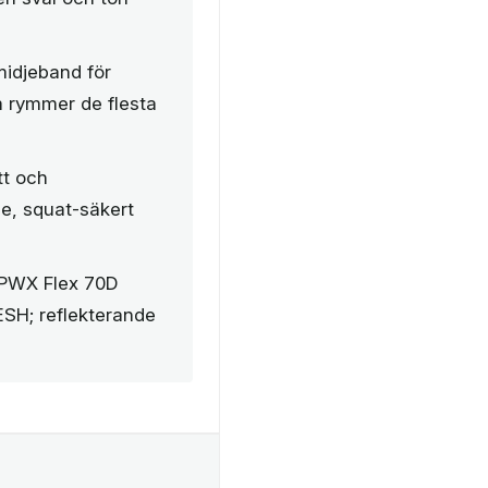
 midjeband för
m rymmer de flesta
tt och
e, squat-säkert
i PWX Flex 70D
SH; reflekterande