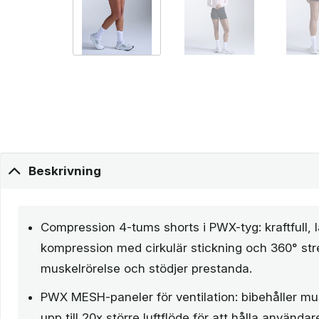
Beskrivning
Compression 4-tums shorts i PWX-tyg: kraftfull, lä
kompression med cirkulär stickning och 360° st
muskelrörelse och stödjer prestanda.
PWX MESH-paneler för ventilation: bibehåller m
upp till 20x större luftflöde för att hålla användar