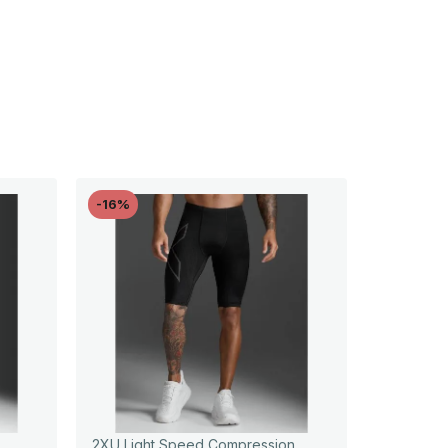
-16%
2XU Light Speed Compression