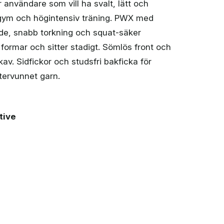
användare som vill ha svalt, lätt och
, gym och högintensiv träning. PWX med
de, snabb torkning och squat-säker
formar och sitter stadigt. Sömlös front och
v. Sidfickor och studsfri bakficka för
tervunnet garn.
tive
mpression 4'' Shorts (dam) mängd