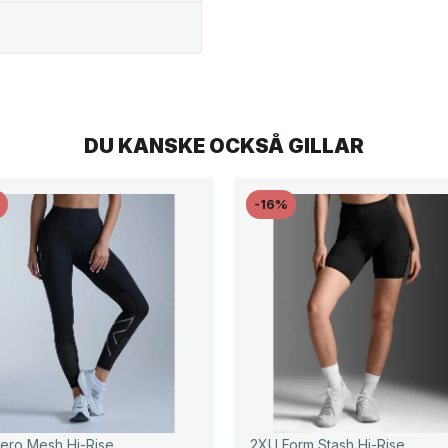
DU KANSKE OCKSÅ GILLAR
%
-16%
ero Mesh Hi-Rise
2XU Form Stash Hi-Rise