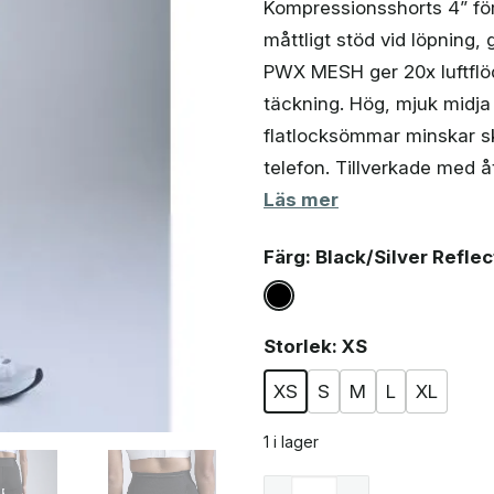
Kompressionsshorts 4” för 
priset
priset
måttligt stöd vid löpning
var:
är:
803 kr.
619 kr.
PWX MESH ger 20x luftflö
täckning. Hög, mjuk midja 
flatlocksömmar minskar ska
telefon. Tillverkade med å
Läs mer
Färg
: Black/Silver Reflec
Storlek
: XS
XS
S
M
L
XL
1 i lager
2XU Aero Mesh Hi-Rise Co