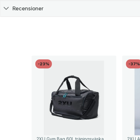
Recensioner
-23%
-37
2XU Gym Bag 60L träningsväska
2XU A