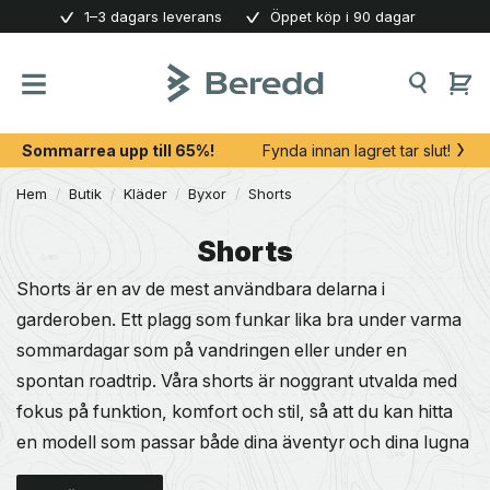
Skip
1–3 dagars leverans
Öppet köp i 90 dagar
to
content
Sommarrea upp till 65%!
Fynda innan lagret tar slut!
Hem
/
Butik
/
Kläder
/
Byxor
/
Shorts
Shorts
Shorts är en av de mest användbara delarna i
garderoben. Ett plagg som funkar lika bra under varma
sommardagar som på vandringen eller under en
spontan roadtrip. Våra shorts är noggrant utvalda med
fokus på funktion, komfort och stil, så att du kan hitta
en modell som passar både dina äventyr och dina lugna