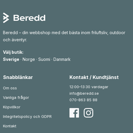
r
r
k
k
u
a
r
r
n
n
.
.
g
d
l
e
i
p
g
r
a
i
Beredd – din webbshop med det bästa inom friluftsliv, outdoor
p
s
r
e
och äventyr.
i
t
s
ä
e
r
Välj butik:
t
:
v
2
Sverige
·
Norge
·
Suomi
·
Danmark
a
9
r
5
:
5
k
Snabblänkar
Kontakt / Kundtjänst
4
r
3
.
12:00–13:30 vardagar
Om oss
k
info@beredd.se
r
Vanliga frågor
.
070-863 85 88
Köpvillkor
Integritetspolicy och GDPR
Kontakt