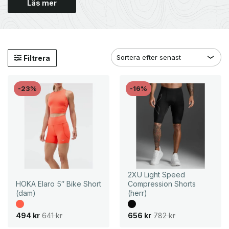
Läs mer
Filtrera
-23%
-16%
2XU Light Speed
HOKA Elaro 5″ Bike Short
Compression Shorts
(dam)
(herr)
D
D
D
D
494
kr
641
kr
656
kr
782
kr
e
e
e
e