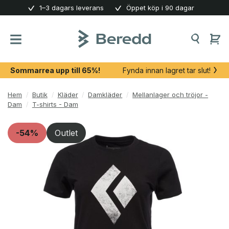
Skip
1–3 dagars leverans
Öppet köp i 90 dagar
to
content
Sommarrea upp till 65%!
Fynda innan lagret tar slut!
Hem
/
Butik
/
Kläder
/
Damkläder
/
Mellanlager och tröjor -
Dam
/
T-shirts - Dam
-54%
Outlet