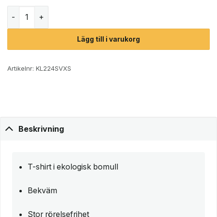
Black Diamond Chalked Up Tee T-shirt (dam) mängd
Lägg till i varukorg
Artikelnr:
KL224SVXS
Beskrivning
T-shirt i ekologisk bomull
Bekväm
Stor rörelsefrihet