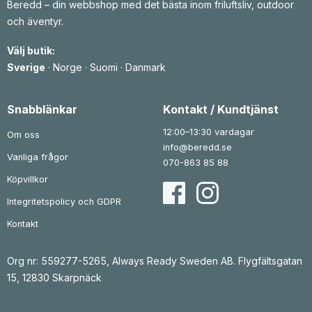
Beredd – din webbshop med det bästa inom friluftsliv, outdoor
och äventyr.
Välj butik:
Sverige
·
Norge
·
Suomi
·
Danmark
Snabblänkar
Kontakt / Kundtjänst
12:00–13:30 vardagar
Om oss
info@beredd.se
Vanliga frågor
070-863 85 88
Köpvillkor
Integritetspolicy och GDPR
Kontakt
Org nr: 559277-5265, Always Ready Sweden AB. Flygfältsgatan
15, 12830 Skarpnäck