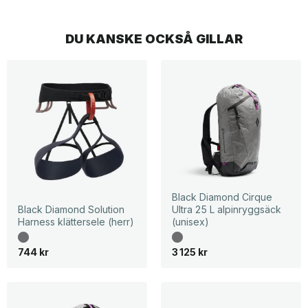
DU KANSKE OCKSÅ GILLAR
Black Diamond Cirque
Black Diamond Solution
Ultra 25 L alpinryggsäck
Harness klättersele (herr)
(unisex)
744
kr
3 125
kr