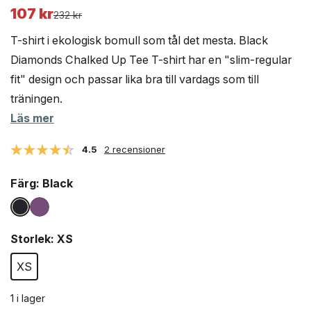
107
kr
Det
Det
232
kr
ursprungliga
nuvarande
T-shirt i ekologisk bomull som tål det mesta. Black
priset
priset
Diamonds Chalked Up Tee T-shirt har en "slim-regular
var:
är:
fit" design och passar lika bra till vardags som till
232 kr.
107 kr.
träningen.
Läs mer
4.5
2 recensioner
Färg
: Black
Storlek
: XS
XS
1 i lager