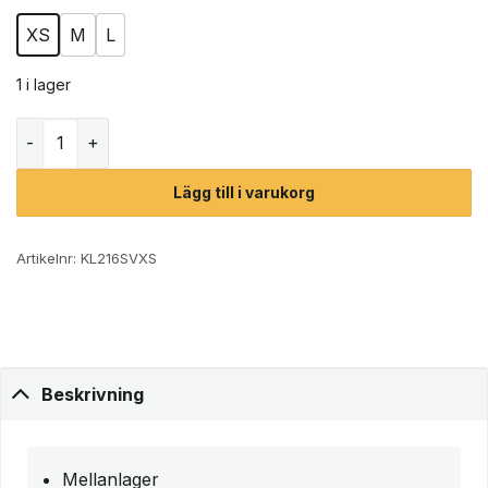
XS
M
L
1 i lager
Black Diamond Factor Hoody (dam) mängd
Lägg till i varukorg
Artikelnr:
KL216SVXS
Beskrivning
Mellanlager