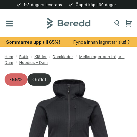
Skip
1–3 dagars leverans
Öppet köp i 90 dagar
to
content
Sommarrea upp till 65%!
Fynda innan lagret tar slut!
Hem
/
Butik
/
Kläder
/
Damkläder
/
Mellanlager och tröjor -
Dam
/
Hoodies - Dam
-55%
Outlet