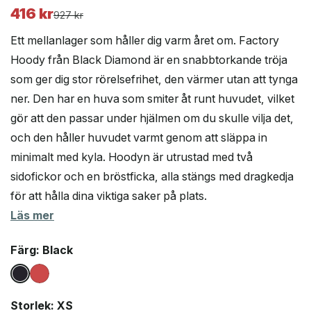
416
kr
Det
Det
927
kr
ursprungliga
nuvarande
Ett mellanlager som håller dig varm året om. Factory
priset
priset
Hoody från Black Diamond är en snabbtorkande tröja
var:
är:
som ger dig stor rörelsefrihet, den värmer utan att tynga
927 kr.
416 kr.
ner. Den har en huva som smiter åt runt huvudet, vilket
gör att den passar under hjälmen om du skulle vilja det,
och den håller huvudet varmt genom att släppa in
minimalt med kyla. Hoodyn är utrustad med två
sidofickor och en bröstficka, alla stängs med dragkedja
för att hålla dina viktiga saker på plats.
Läs mer
Färg
: Black
Storlek
: XS