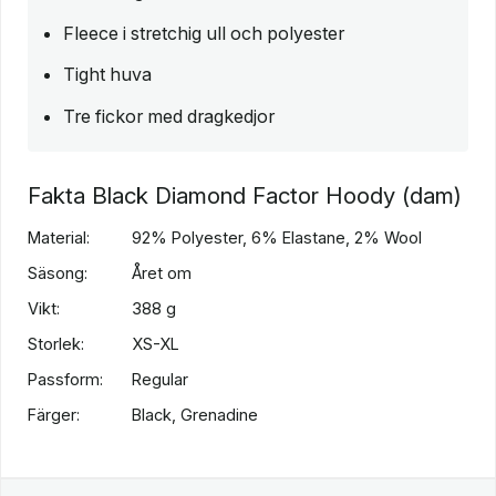
Fleece i stretchig ull och polyester
Tight huva
Tre fickor med dragkedjor
Fakta Black Diamond Factor Hoody (dam)
Material:
92% Polyester, 6% Elastane, 2% Wool
Säsong:
Året om
Vikt:
388 g
Storlek:
XS-XL
Passform:
Regular
Färger:
Black, Grenadine