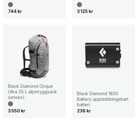
744
kr
3 125
kr
Black Diamond Cirque
Ultra 35 L alpinryggsäck
Black Diamond 1800
(unisex)
Battery uppladdningsbart
batteri
3 550
kr
236
kr