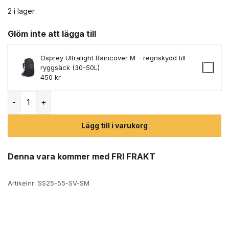
2 i lager
Glöm inte att lägga till
Osprey Ultralight Raincover M – regnskydd till
ryggsäck (30-50L)
450
kr
Osprey Escapist 30 L cykelväska (unisex) mängd
Lägg till i varukorg
Denna vara kommer med FRI FRAKT
Artikelnr:
SS25-55-SV-SM