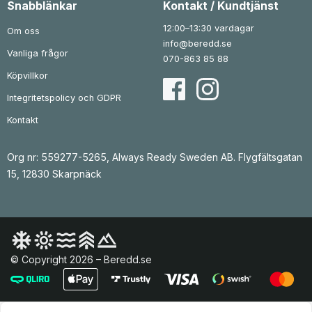
Snabblänkar
Kontakt / Kundtjänst
8
r
5
r
0
.
1
.
12:00–13:30 vardagar
Om oss
k
k
info@beredd.se
r
r
Vanliga frågor
.
.
070-863 85 88
Köpvillkor
Integritetspolicy och GDPR
Kontakt
Org nr: 559277-5265, Always Ready Sweden AB. Flygfältsgatan
15, 12830 Skarpnäck
© Copyright 2026 – Beredd.se