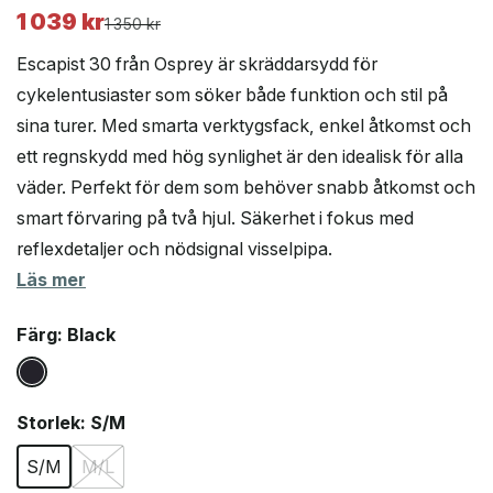
1 039
kr
Det
Det
1 350
kr
ursprungliga
nuvarande
Escapist 30 från Osprey är skräddarsydd för
priset
priset
cykelentusiaster som söker både funktion och stil på
var:
är:
sina turer. Med smarta verktygsfack, enkel åtkomst och
1
1
350 kr.
039 kr.
ett regnskydd med hög synlighet är den idealisk för alla
väder. Perfekt för dem som behöver snabb åtkomst och
smart förvaring på två hjul. Säkerhet i fokus med
reflexdetaljer och nödsignal visselpipa.
Läs mer
Färg
: Black
Storlek
: S/M
S/M
M/L