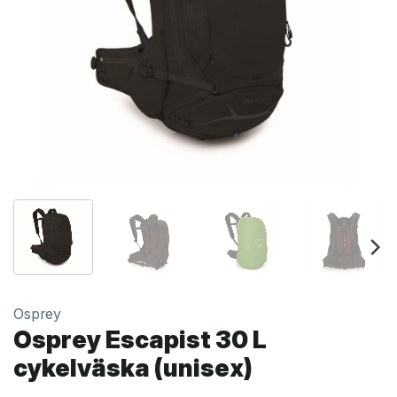
Osprey
Osprey Escapist 30 L
cykelväska (unisex)