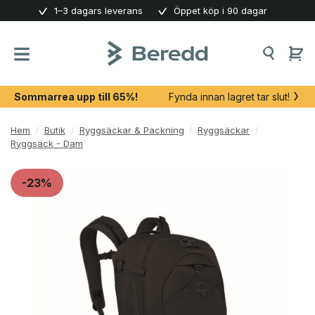
Skip
1–3 dagars leverans
Öppet köp i 90 dagar
to
content
Sommarrea upp till 65%!
Fynda innan lagret tar slut!
Hem
/
Butik
/
Ryggsäckar & Packning
/
Ryggsäckar
/
Ryggsäck - Dam
-23%