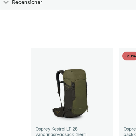
Recensioner
-23
Osprey Kestrel LT 28
Ospre
vandringsryggsäck (herr)
packk