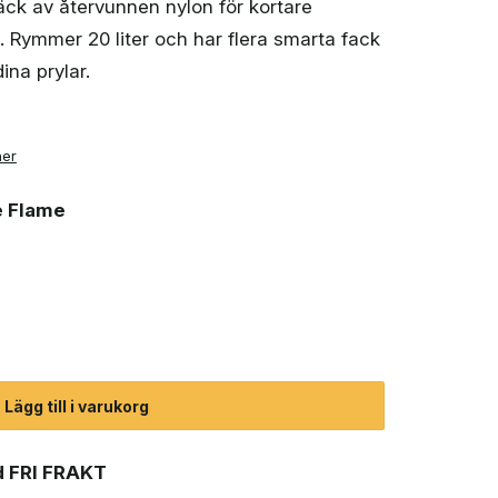
äck av återvunnen nylon för kortare
k. Rymmer 20 liter och har flera smarta fack
ina prylar.
ner
e Flame
 20 L ryggsäck unisex mängd
Lägg till i varukorg
 FRI FRAKT