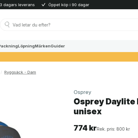
3 dagars leverans
Öppet köp i 90 dagar
Produktsökning
Packning
Löpning
Märken
Guider
/
Ryggsäck - Dam
Osprey
Osprey Daylite 
unisex
774
kr
Rek. pris: 800 kr