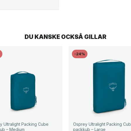
DU KANSKE OCKSÅ GILLAR
%
-24%
y Ultralight Packing Cube
Osprey Ultralight Packing Cu
ub – Medium
packkub – Large