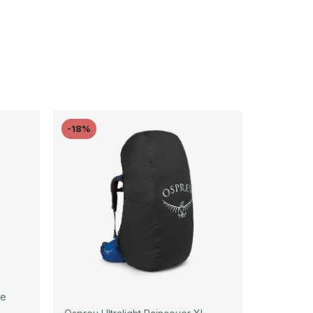
-18%
be