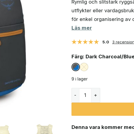
Rymlig och slitstark ryggs
utflykter eller vardagsbru
för enkel organisering av d
Läs mer
5.0
3 recensio
Färg
: Dark Charcoal/Blu
9 i lager
Osprey Daylite Plus Earth
Denna vara kommer med