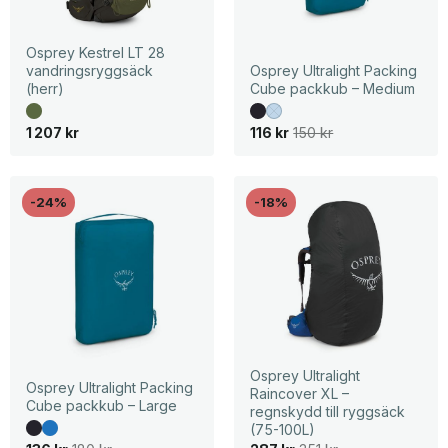
Osprey Kestrel LT 28
vandringsryggsäck
Osprey Ultralight Packing
(herr)
Cube packkub – Medium
D
D
1 207
kr
116
kr
150
kr
e
e
t
t
u
n
r
u
s
v
-24%
-18%
p
a
r
r
u
a
n
n
g
d
l
e
i
p
g
r
a
i
p
s
r
e
i
t
Osprey Ultralight
s
ä
Osprey Ultralight Packing
Raincover XL –
e
r
Cube packkub – Large
regnskydd till ryggsäck
t
:
v
1
(75-100L)
a
1