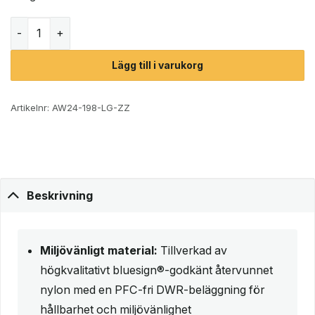
Osprey Tempest 6 midjeväska (dam) mängd
Lägg till i varukorg
Artikelnr:
AW24-198-LG-ZZ
Beskrivning
Miljövänligt material:
Tillverkad av
högkvalitativt bluesign®-godkänt återvunnet
nylon med en PFC-fri DWR-beläggning för
hållbarhet och miljövänlighet