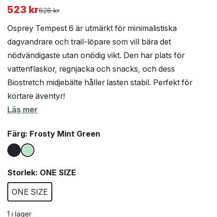
523
kr
Det
Det
628
kr
ursprungliga
nuvarande
Osprey Tempest 6 är utmärkt för minimalistiska
priset
priset
dagvandrare och trail-löpare som vill bära det
var:
är:
nödvändigaste utan onödig vikt. Den har plats för
628 kr.
523 kr.
vattenflaskor, regnjacka och snacks, och dess
Biostretch midjebälte håller lasten stabil. Perfekt för
kortare äventyr!
Läs mer
Färg
: Frosty Mint Green
Storlek
: ONE SIZE
ONE SIZE
1 i lager