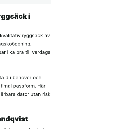
yggsäck i
 kvalitativ ryggsäck av
ragskoöppning,
r lika bra till vardags
sta du behöver och
ptimal passform. Här
bärbara dator utan risk
andqvist