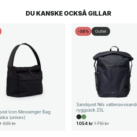
DU KANSKE OCKSÅ GILLAR
-38%
Outlet
Sandqvist Nils vattenavvisand
ryggsäck 25L
vist Icon Messenger Bag
äska (unisex)
D
D
r
935
kr
1 054
kr
1 710
kr
e
e
t
t
u
n