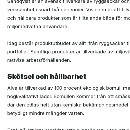
Sandqvist är en svensk tillverkare av ryggsäckar och
verksamhet i snart två decennier. Visionen är att till
och hållbara produkter som är tilltalande både för m
miljömedvetna användare.
Idag består produktutbudet av allt ifrån ryggsäckar t
portföljer. Samtliga produkter är tillverkade av miljöv
rättvisa arbetsförhållanden.
Skötsel och hållbarhet
Alva är tillverkad av 100 procent ekologisk bomull me
högkvalitativt läder. Bomullen kommer från ett småska
där den odlas helt utan kemiska bekämpningsmedel
betydligt mindre mängder vatten.