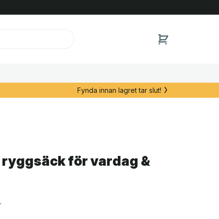
Fynda innan lagret tar slut!
 ryggsäck för vardag &
r