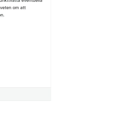
unkttvätta eventuella
dveten om att
on.