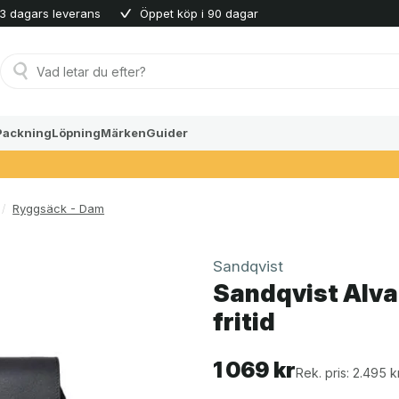
3 dagars leverans
Öppet köp i 90 dagar
Produktsökning
Packning
Löpning
Märken
Guider
/
Ryggsäck - Dam
Sandqvist
Sandqvist Alva
fritid
1 069
kr
Rek. pris: 2.495 k