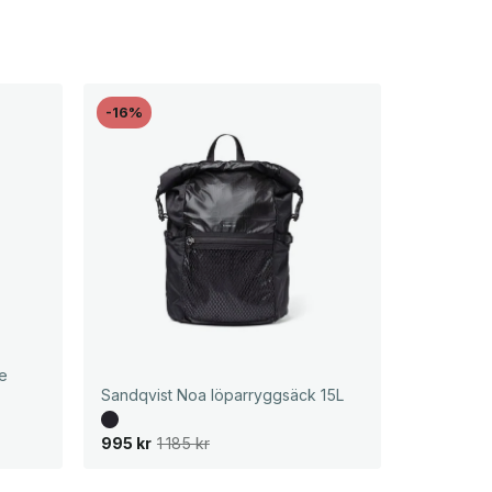
-16%
e
Sandqvist Noa löparryggsäck 15L
D
D
995
kr
1 185
kr
e
e
t
t
u
n