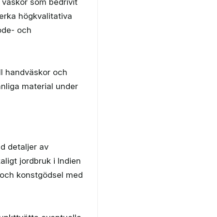
 väskor som bedrivit
verka högkvalitativa
ode- och
ill handväskor och
änliga material under
d detaljer av
ligt jordbruk i Indien
 och konstgödsel med