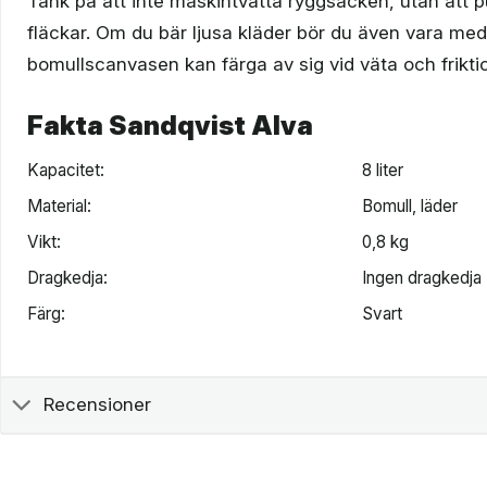
Tänk på att inte maskintvätta ryggsäcken, utan att p
fläckar. Om du bär ljusa kläder bör du även vara me
bomullscanvasen kan färga av sig vid väta och frikti
Fakta Sandqvist Alva
Kapacitet:
8 liter
Material:
Bomull, läder
Vikt:
0,8 kg
Dragkedja:
Ingen dragkedja
Färg:
Svart
Recensioner