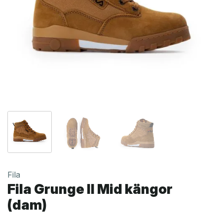
Fila
Fila Grunge II Mid kängor
(dam)