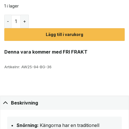
1 i lager
Fila Grunge II Mid kängor (dam) mängd
Lägg till i varukorg
Denna vara kommer med FRI FRAKT
Artikelnr:
AW25-94-BG-36
Beskrivning
Snörning:
Kängorna har en traditionell