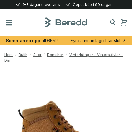
Skip
1–3 dagars leverans
Öppet köp i 90 dagar
to
content
Sommarrea upp till 65%!
Fynda innan lagret tar slut!
Hem
/
Butik
/
Skor
/
Damskor
/
Vinterkängor / Vinterstövlar -
Dam