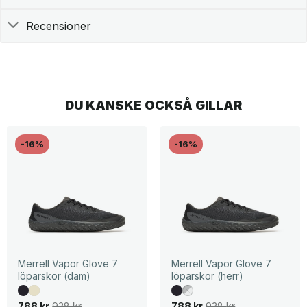
Recensioner
DU KANSKE OCKSÅ GILLAR
-16%
-16%
Merrell Vapor Glove 7
Merrell Vapor Glove 7
löparskor (dam)
löparskor (herr)
D
D
D
D
788
kr
938
kr
788
kr
938
kr