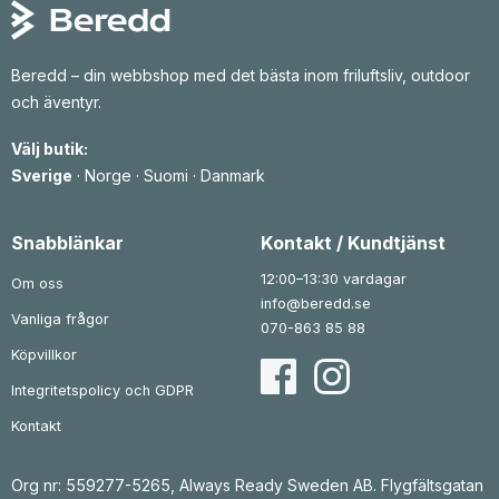
l
l
e
l
i
p
:
g
r
9
a
i
3
p
s
Beredd – din webbshop med det bästa inom friluftsliv, outdoor
5
r
e
och äventyr.
i
t
k
s
ä
r
e
r
Välj butik:
t
t
:
i
v
8
Sverige
·
Norge
·
Suomi
·
Danmark
l
a
9
l
r
3
1
:
1
k
Snabblänkar
Kontakt / Kundtjänst
2
r
1
0
.
4
6
12:00–13:30 vardagar
Om oss
3
info@beredd.se
k
Vanliga frågor
r
k
070-863 85 88
r
.
Köpvillkor
Integritetspolicy och GDPR
Kontakt
Org nr: 559277-5265, Always Ready Sweden AB. Flygfältsgatan