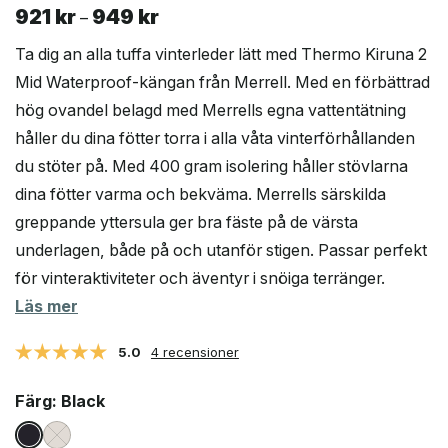
921
kr
949
kr
Prisintervall:
–
921 kr
Ta dig an alla tuffa vinterleder lätt med Thermo Kiruna 2
till
Mid Waterproof-kängan från Merrell. Med en förbättrad
949 kr
hög ovandel belagd med Merrells egna vattentätning
håller du dina fötter torra i alla våta vinterförhållanden
du stöter på. Med 400 gram isolering håller stövlarna
dina fötter varma och bekväma. Merrells särskilda
greppande yttersula ger bra fäste på de värsta
underlagen, både på och utanför stigen. Passar perfekt
för vinteraktiviteter och äventyr i snöiga terränger.
Läs mer
5.0
4 recensioner
Färg
: Black