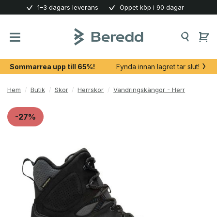
Skip
1–3 dagars leverans
Öppet köp i 90 dagar
to
content
Sommarrea upp till 65%!
Fynda innan lagret tar slut!
Hem
/
Butik
/
Skor
/
Herrskor
/
Vandringskängor - Herr
-27%