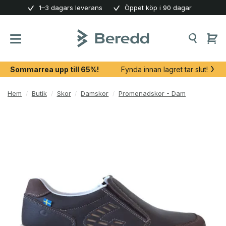
Skip
1–3 dagars leverans
Öppet köp i 90 dagar
to
content
Sommarrea upp till 65%!
Fynda innan lagret tar slut!
Hem
/
Butik
/
Skor
/
Damskor
/
Promenadskor - Dam