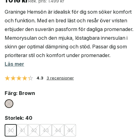
1 016
kr
Rek. pris: 1.499 kr
Graninge Hemsön är idealisk för dig som söker komfort
och funktion. Med en bred läst och resår över vristen
erbjuder den suverän passform för dagliga promenader.
Memorysulan och den mjuka, löstagbara innersulan i
skinn ger optimal dämpning och stöd. Passar dig som
prioriterar stil och komfort under promenader.
Läs mer
4.3
3 recensioner
Färg
: Brown
Storlek
: 40
40
41
42
43
44
45