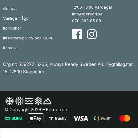
9
k
8
.
9
r
12:00–13:30 vardagar
Om oss
5
.
k
info@beredd.se
r
Vanliga frågor
k
.
070-863 85 88
r
.
Köpvillkor
Integritetspolicy och GDPR
Kontakt
Org nr: 559277-5265, Always Ready Sweden AB. Flygfältsgatan
15, 12830 Skarpnäck
© Copyright 2026 – Beredd.se