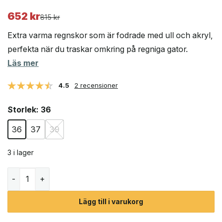
652
kr
Det
Det
815
kr
ursprungliga
nuvarande
Extra varma regnskor som är fodrade med ull och akryl,
priset
priset
perfekta när du traskar omkring på regniga gator.
var:
är:
Läs mer
815 kr.
652 kr.
4.5
2 recensioner
Storlek
: 36
36
37
39
3 i lager
Tretorn Chelsea Classic Wool fodrade gummistövlar i na
Lägg till i varukorg