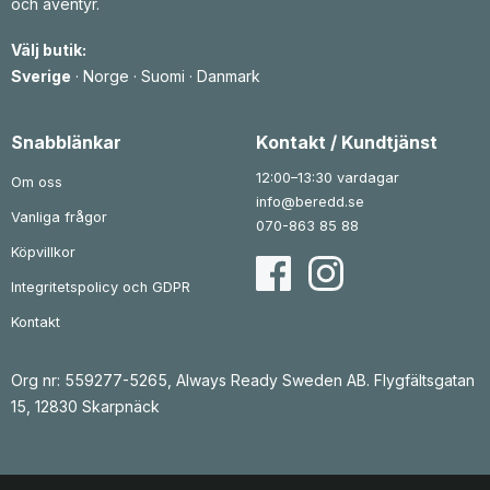
och äventyr.
Välj butik:
Sverige
·
Norge
·
Suomi
·
Danmark
Snabblänkar
Kontakt / Kundtjänst
12:00–13:30 vardagar
Om oss
info@beredd.se
Vanliga frågor
070-863 85 88
Köpvillkor
Integritetspolicy och GDPR
Kontakt
Org nr: 559277-5265, Always Ready Sweden AB. Flygfältsgatan
15, 12830 Skarpnäck