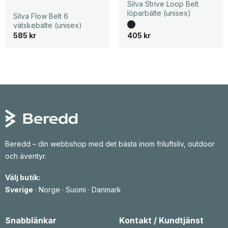
Silva Strive Loop Belt
löparbälte (unisex)
Silva Flow Belt 6
vätskebälte (unisex)
585
kr
405
kr
Beredd – din webbshop med det bästa inom friluftsliv, outdoor
och äventyr.
Välj butik:
Sverige
·
Norge
·
Suomi
·
Danmark
Snabblänkar
Kontakt / Kundtjänst