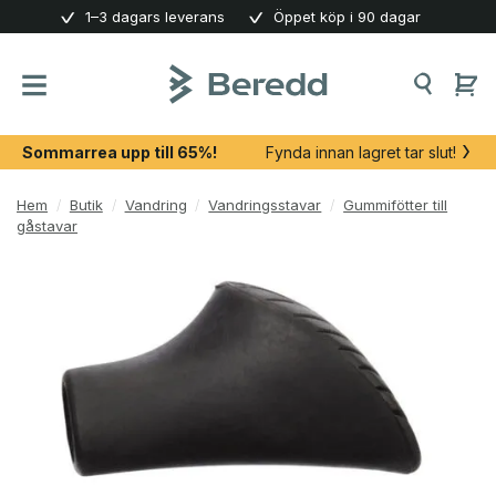
Skip
1–3 dagars leverans
Öppet köp i 90 dagar
to
content
Sommarrea upp till 65%!
Fynda innan lagret tar slut!
Hem
/
Butik
/
Vandring
/
Vandringsstavar
/
Gummifötter till
gåstavar