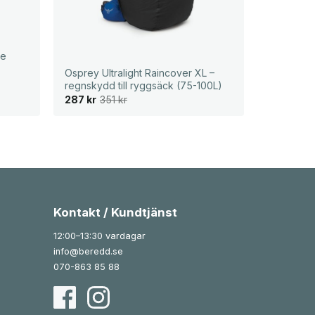
be
Osprey Ultralight Raincover XL –
regnskydd till ryggsäck (75-100L)
D
D
287
kr
351
kr
e
e
t
t
u
n
r
u
s
v
p
a
r
r
u
a
n
n
g
d
l
e
Kontakt / Kundtjänst
i
p
g
r
12:00–13:30 vardagar
a
i
p
s
info@beredd.se
r
e
i
t
070-863 85 88
s
ä
e
r
t
:
v
2