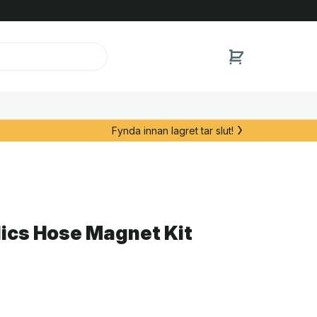
Fynda innan lagret tar slut!
ics Hose Magnet Kit