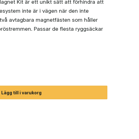
net Kit är ett unikt sätt att förhindra att
system inte är i vägen när den inte
 två avtagbara magnetfästen som håller
bröstremmen. Passar de flesta ryggsäckar
gnet Kit (unisex) mängd
Lägg till i varukorg