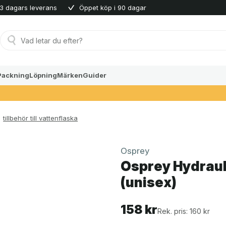
3 dagars leverans
Öppet köp i 90 dagar
Produktsökning
Packning
Löpning
Märken
Guider
tillbehör till vattenflaska
Osprey
Osprey Hydraul
(unisex)
158
kr
Rek. pris: 160 kr