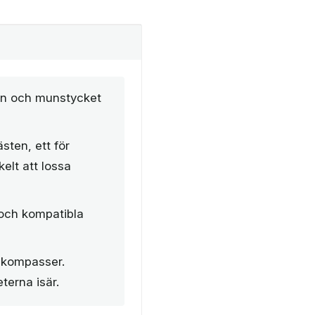
gen och munstycket
sten, ett för
elt att lossa
och kompatibla
 kompasser.
erna isär.