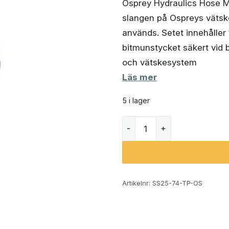
Osprey Hydraulics Hose Mag
slangen på Ospreys vätske
används. Setet innehåller
bitmunstycket säkert vid 
och vätskesystem
Läs mer
5 i lager
Osprey Hydraulics Hose Ma
Artikelnr:
SS25-74-TP-OS