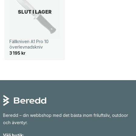
SLUT I LAGER
Fällkniven A1 Pro 10
överlevnadskniv
3 195
kr
Beredd – din webbshop med det bästa inom friluftsliv, outdoor
och äventyr.
Välj butik: