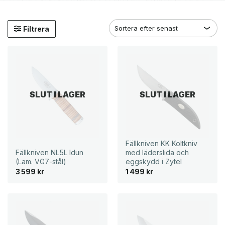
Filtrera
SLUT I LAGER
SLUT I LAGER
Fällkniven KK Koltkniv
Fällkniven NL5L Idun
med läderslida och
(Lam. VG7-stål)
eggskydd i Zytel
3 599
kr
1 499
kr