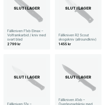
SLUT I LAGER
SLUT I LAGER
Fällkniven F1xb Elmax –
Volframkarbid / kniv med
Fällkniven R2 Scout
svart blad
skogskniv (allroundkniv)
2 799
kr
1 455
kr
SLUT I LAGER
SLUT I LAGER
Fällkniven A1xb –
Fällkniven S1x –
Överlevnadskniv med