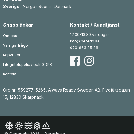
Sverige
·
Norge
·
Suomi
·
Danmark
Snabblänkar
Kontakt / Kundtjänst
12:00–13:30 vardagar
Om oss
info@beredd.se
Vanliga frågor
070-863 85 88
Köpvillkor
Integritetspolicy och GDPR
Kontakt
Org nr: 559277-5265, Always Ready Sweden AB. Flygfältsgatan
15, 12830 Skarpnäck
© Copyright 2026 – Beredd.se