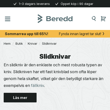
Skip
1–3 dagars leverans
Öppet köp i 90 dagar
to
content
Sommarrea upp till 65%!
Fynda innan lagret tar slut!
Hem
/
Butik
/
Knivar
/
Slidknivar
Slidknivar
En slidkniv är den enklaste och mest robusta typen av
kniv. Slidkniven har ett fast knivblad som ofta löper
genom hela skaftet, vilket gör den betydligt starkare än
exempelvis en
fällkniv
.
Läs mer