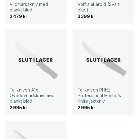
Vildmarkskniv med
Volframkarbid (Svart
blankt blad
blad)
2 479
kr
3 399
kr
SLUT I LAGER
SLUT I LAGER
Fällkniven A1x –
Fällkniven PHKz –
Överlevnadskniv med
Professional Hunter’s
blankt blad
Knife jaktkniv
2 995
kr
2 995
kr