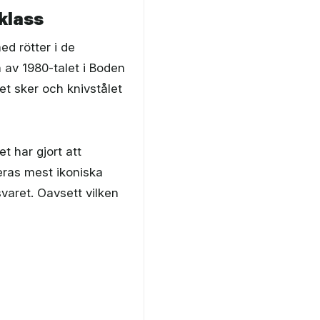
sklass
ed rötter i de
 av 1980-talet i Boden
et sker och knivstålet
t har gjort att
eras mest ikoniska
varet. Oavsett vilken