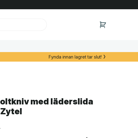
Fynda innan lagret tar slut!
oltkniv med läderslida
 Zytel
r