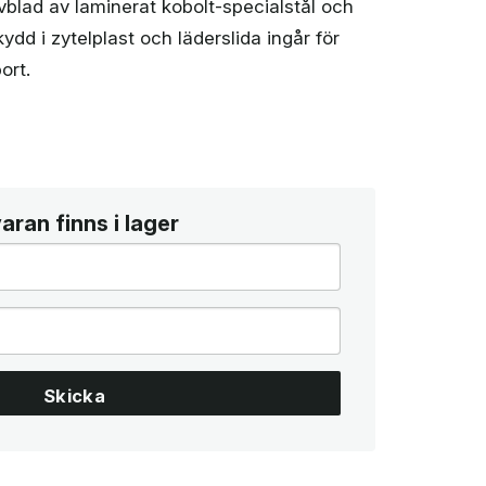
ivblad av laminerat kobolt-specialstål och
dd i zytelplast och läderslida ingår för
ort.
ran finns i lager
Skicka