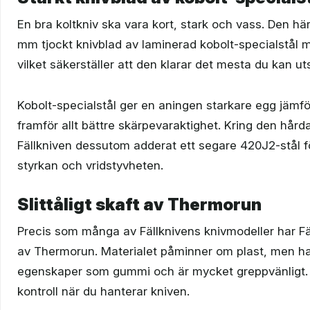
En bra koltkniv ska vara kort, stark och vass. Den hä
mm tjockt knivblad av laminerad kobolt-specialstål
vilket säkerställer att den klarar det mesta du kan ut
Kobolt-specialstål ger en aningen starkare egg jäm
framför allt bättre skärpevaraktighet. Kring den hård
Fällkniven dessutom adderat ett segare 420J2-stål fö
styrkan och vridstyvheten.
Slittåligt skaft av Thermorun
Precis som många av Fällknivens knivmodeller har Fäl
av Thermorun. Materialet påminner om plast, men ha
egenskaper som gummi och är mycket greppvänligt. 
kontroll när du hanterar kniven.