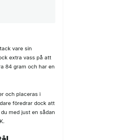
tack vare sin
ock extra vass på att
bara 84 gram och har en
er och placeras i
ndare föredrar dock att
år du med just en sådan
K.
tål