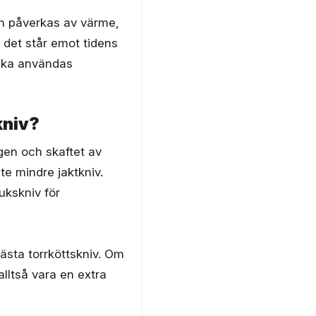
en påverkas av värme,
m det står emot tidens
 ska användas
kniv?
gen och skaftet av
te mindre jaktkniv.
ukskniv för
ästa torrköttskniv. Om
alltså vara en extra