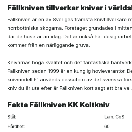
Fällkniven tillverkar knivar i värld
Fällkniven är en av Sveriges främsta knivtillverkare m
norrbottniska skogarna. Företaget grundades i mitten
där de huserar än idag. Det är också här designarbet
kommer från en närliggande gruva.
Knivarnas höga kvalitet och det fantastiska hantverke
Fällkniven sedan 1999 är en kunglig hovleverantör. D
knivmodell F1 används dessutom av det svenska förs
kniv du är ute efter är Fällkniven kort sagt ett bra val.
Fakta Fällkniven KK Koltkniv
Stål:
Lam. CoS
Hårdhet:
60