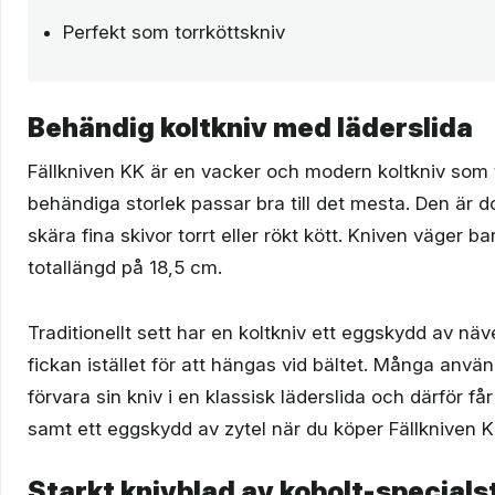
Perfekt som torrköttskniv
Behändig koltkniv med läderslida
Fällkniven KK är en vacker och modern koltkniv som 
behändiga storlek passar bra till det mesta. Den är d
skära fina skivor torrt eller rökt kött. Kniven väger 
totallängd på 18,5 cm.
Traditionellt sett har en koltkniv ett eggskydd av näv
fickan istället för att hängas vid bältet. Många anvä
förvara sin kniv i en klassisk läderslida och därför f
samt ett eggskydd av zytel när du köper Fällkniven K
Starkt knivblad av kobolt-specials