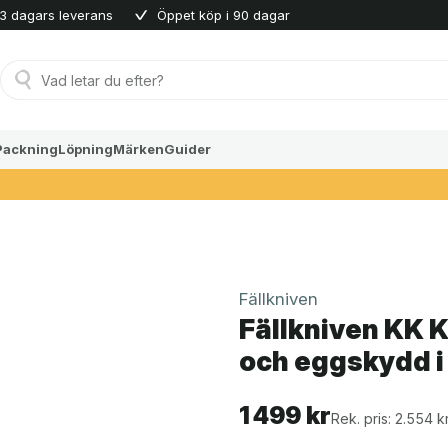
3 dagars leverans
Öppet köp i 90 dagar
Produktsökning
Packning
Löpning
Märken
Guider
Fällkniven
Fällkniven KK K
och eggskydd i
1 499
kr
Rek. pris: 2.554 k