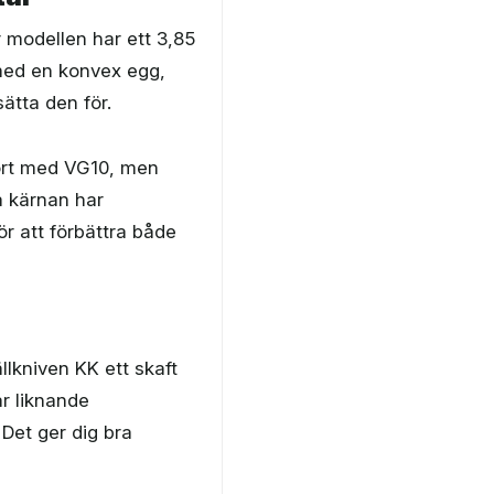
r modellen har ett 3,85
 med en konvex egg,
sätta den för.
fört med VG10, men
a kärnan har
r att förbättra både
lkniven KK ett skaft
r liknande
Det ger dig bra