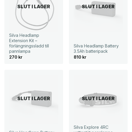
SLUT I LAGER
SLUT I LAGER
Silva Headlamp
Extension Kit –
förlängningssladd till
Silva Headlamp Battery
pannlampa
3.5Ah batteripack
270
kr
810
kr
SLUT I LAGER
SLUT I LAGER
Silva Explore 4RC