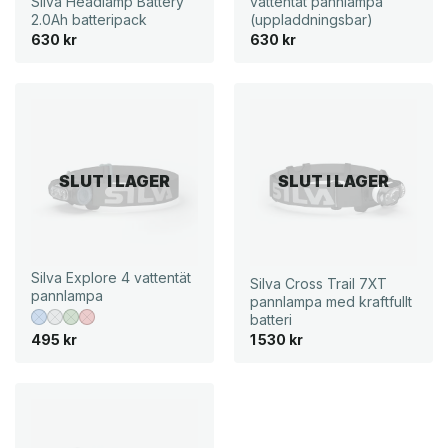
Silva Headlamp Battery
vattentät pannlampa
2.0Ah batteripack
(uppladdningsbar)
630
kr
630
kr
SLUT I LAGER
SLUT I LAGER
Silva Explore 4 vattentät
Silva Cross Trail 7XT
pannlampa
pannlampa med kraftfullt
batteri
495
kr
1 530
kr