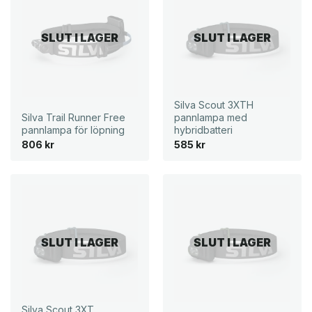
SLUT I LAGER
SLUT I LAGER
Silva Scout 3XTH
Silva Trail Runner Free
pannlampa med
pannlampa för löpning
hybridbatteri
806
kr
585
kr
SLUT I LAGER
SLUT I LAGER
Silva Scout 3XT