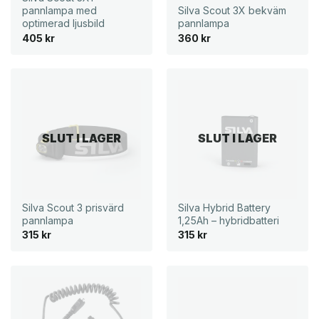
pannlampa med
Silva Scout 3X bekväm
optimerad ljusbild
pannlampa
405
kr
360
kr
SLUT I LAGER
SLUT I LAGER
Silva Scout 3 prisvärd
Silva Hybrid Battery
pannlampa
1,25Ah – hybridbatteri
315
kr
315
kr