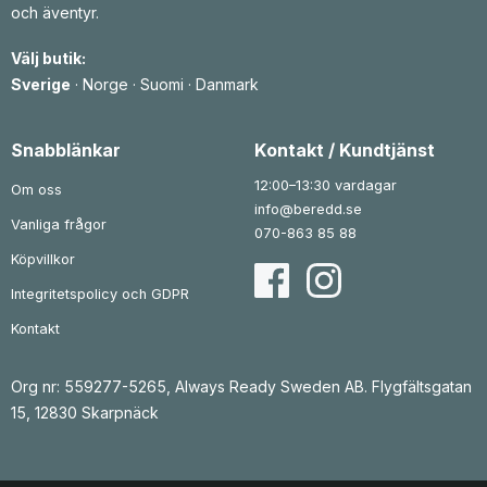
och äventyr.
Välj butik:
Sverige
·
Norge
·
Suomi
·
Danmark
Snabblänkar
Kontakt / Kundtjänst
12:00–13:30 vardagar
Om oss
info@beredd.se
Vanliga frågor
070-863 85 88
Köpvillkor
Integritetspolicy och GDPR
Kontakt
Org nr: 559277-5265, Always Ready Sweden AB. Flygfältsgatan
15, 12830 Skarpnäck