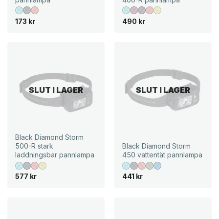
173
kr
490
kr
SLUT I LAGER
SLUT I LAGER
Black Diamond Storm
500-R stark
Black Diamond Storm
laddningsbar pannlampa
450 vattentät pannlampa
577
kr
441
kr