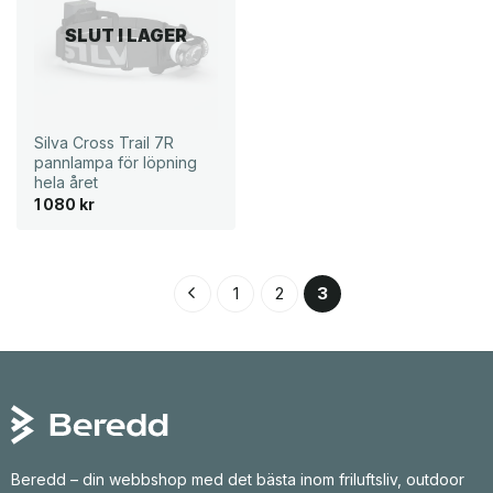
SLUT I LAGER
Silva Cross Trail 7R
pannlampa för löpning
hela året
1 080
kr
1
2
3
Beredd – din webbshop med det bästa inom friluftsliv, outdoor