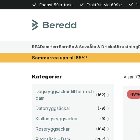
Skip
Endast 59kr frakt
Fraktfritt vid 699kr
1–
to
content
REA
Dam
Herr
Barn
Bo & Sova
Äta & Dricka
Utrustning
Sommarrea upp till 65%!
Kategorier
Visar 73
Dagsryggsäckar till herr och
-18
(162)
dam
Datorryggsäckar
(79)
Klättringsryggsäckar
(9)
Reseryggsäckar
(104)
Ryggsäck – Dam
(287)