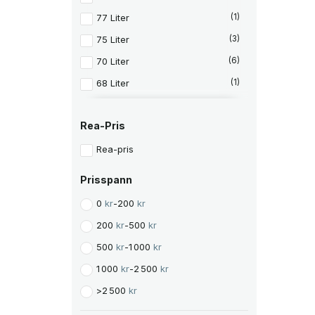
77 Liter
(1)
75 Liter
(3)
70 Liter
(6)
68 Liter
(1)
66 Liter
(1)
Rea-Pris
65 Liter
(16)
61 Liter
(1)
Rea-pris
60 Liter
(4)
Prisspann
58 Liter
(3)
0
kr
-
200
kr
56 Liter
(1)
200
kr
-
500
kr
55 Liter
(9)
500
kr
-
1 000
kr
52 Liter
(1)
1 000
kr
-
2 500
kr
50 Liter
(9)
>
2 500
kr
48 Liter
(3)