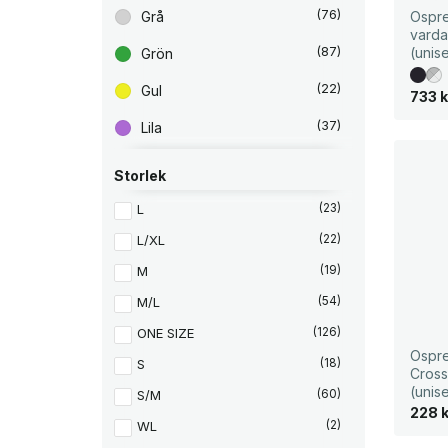
(76)
Grå
Ospre
vard
(87)
(unis
Grön
(22)
Gul
733
k
(37)
Lila
(1)
Nirvana Blue
Storlek
(12)
Orange
L
(23)
(28)
Röd
L/XL
(22)
M
(19)
(3)
Rosa
M/L
(54)
(271)
Svart
ONE SIZE
(126)
(5)
Vit
Ospre
S
(18)
Cros
(unis
S/M
(60)
228
WL
(2)