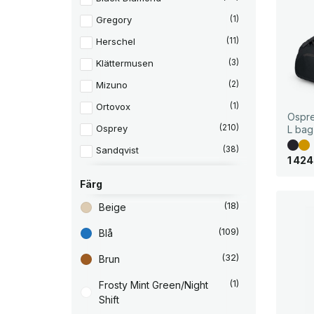
Gregory
(1)
Herschel
(11)
Klättermusen
(3)
Mizuno
(2)
Ortovox
(1)
Ospre
Osprey
(210)
L bag
Sandqvist
(38)
1 42
Sea to Summit
(1)
Färg
Silva
(1)
(18)
Beige
Timberland
(2)
(109)
Blå
Tretorn
(11)
(32)
Under Armour
Brun
(5)
(1)
Frosty Mint Green/Night
Shift