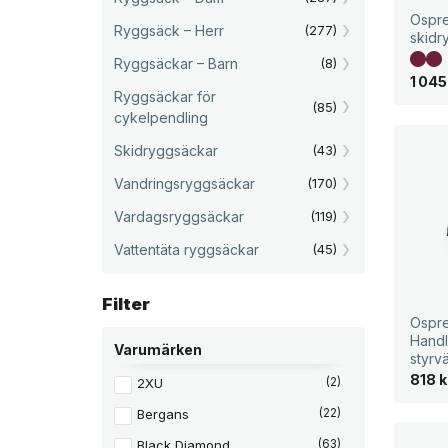
Ospre
Ryggsäck – Herr
(277)
skidr
Ryggsäckar – Barn
(8)
1 04
Ryggsäckar för
(85)
cykelpendling
Skidryggsäckar
(43)
Vandringsryggsäckar
(170)
Vardagsryggsäckar
(119)
Vattentäta ryggsäckar
(45)
Filter
Ospre
Hand
Varumärken
styrv
818
k
2XU
(2)
Bergans
(22)
Black Diamond
(63)