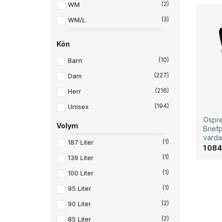
WM
(2)
WM/L
(3)
WS
(2)
Kön
WXS/S
(3)
Barn
(10)
XS
(2)
Dam
(227)
XS/S
(20)
Herr
(216)
Unisex
(194)
Ospr
Volym
Brief
varda
187 Liter
(1)
1 08
139 Liter
(1)
100 Liter
(1)
95 Liter
(1)
90 Liter
(2)
85 Liter
(2)