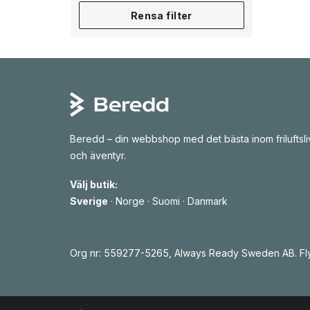
46 Liter
(3)
Rensa filter
45 Liter
(5)
44 Liter
(7)
42 Liter
(4)
40 Liter
(10)
38 Liter
(6)
36 Liter
(2)
Beredd – din webbshop med det bästa inom friluftsli
och äventyr.
36 Liter
(3)
35 Liter
(6)
Välj butik:
Sverige
·
Norge
·
Suomi
·
Danmark
34 Liter
(5)
33 Liter
(3)
32 Liter
(8)
Org nr: 559277-5265, Always Ready Sweden AB. Fly
30 Liter
(11)
29 Liter
(2)
28 Liter
(9)