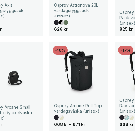
y Axis
Osprey Astronova 23L
agsryggsäck
vardagsryggsäck
Osprey
ex)
(unisex)
Pack v
(unisex
r
626
kr
825
kr
-16%
-17%
Osprey
Osprey Arcane Roll Top
Day va
y Arcane Small
vardagsväska (unisex)
(unisex
sbody axelväska
ex)
P
kr
668
kr
–
671
kr
668
kr
r
i