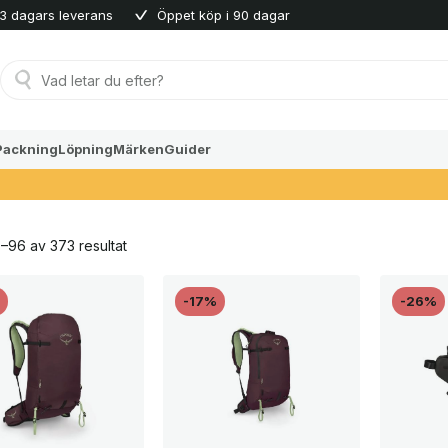
3 dagars leverans
Öppet köp i 90 dagar
Produktsökning
Packning
Löpning
Märken
Guider
Sortera
–96 av 373 resultat
efter
senaste
%
-17%
-26%