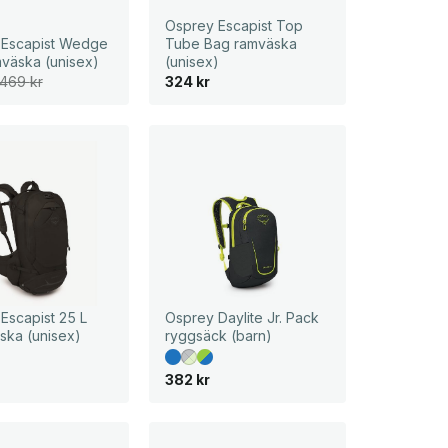
Osprey Escapist Top
 Escapist Wedge
Tube Bag ramväska
väska (unisex)
(unisex)
469
kr
324
kr
Escapist 25 L
Osprey Daylite Jr. Pack
ska (unisex)
ryggsäck (barn)
382
kr