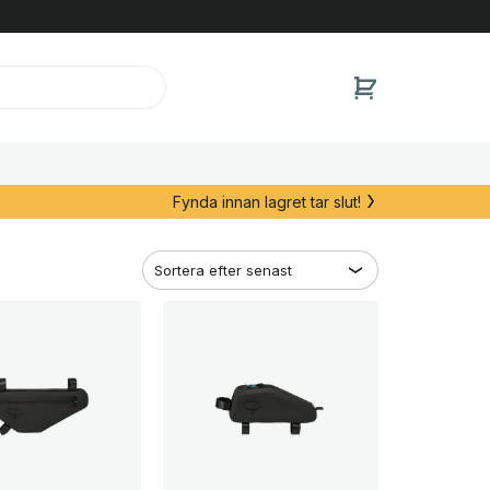
Fynda innan lagret tar slut!