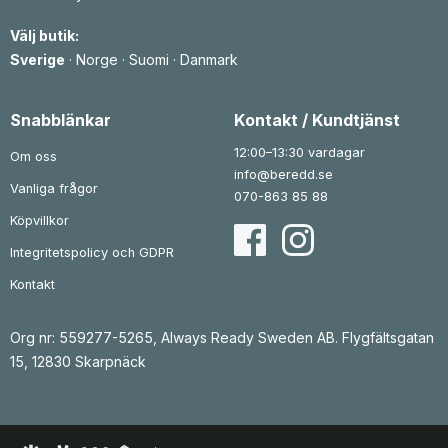
i
t
s
ä
e
r
Välj butik:
t
:
v
1
Sverige
·
Norge
·
Suomi
·
Danmark
a
4
r
2
:
3
k
Snabblänkar
Kontakt / Kundtjänst
4
r
8
.
12:00–13:30 vardagar
Om oss
k
info@beredd.se
r
Vanliga frågor
.
070-863 85 88
Köpvillkor
Integritetspolicy och GDPR
Kontakt
Org nr: 559277-5265, Always Ready Sweden AB. Flygfältsgatan
15, 12830 Skarpnäck