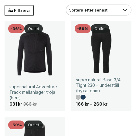
Filtrera
-36%
Outlet
-59%
Outlet
super.natural Base 3/4
Tight 230 – underställ
super.natural Adventure
(byxa, dam)
Track mellanlager tröja
(herr)
D
D
P
631
kr
986
kr
166
kr
–
260
kr
e
e
r
t
t
i
u
n
s
r
u
i
s
v
n
-59%
Outlet
p
a
t
r
r
e