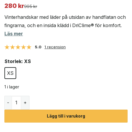
280
kr
Det
Det
995
kr
ursprungliga
nuvarande
Vinterhandskar med läder på utsidan av handflatan och
priset
priset
fingrarna, och en insida klädd i DriClime® för komfort.
var:
är:
Läs mer
995 kr.
280 kr.
5.0
1 recension
Storlek
: XS
XS
1 i lager
Marmot Kananaskis Glove vinterhandskar (unisex) mängd
Lägg till i varukorg