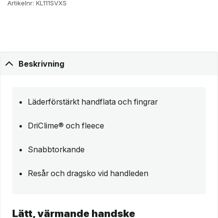
Artikelnr:
KL111SVXS
Beskrivning
Läderförstärkt handflata och fingrar
DriClime® och fleece
Snabbtorkande
Resår och dragsko vid handleden
Lätt, värmande handske