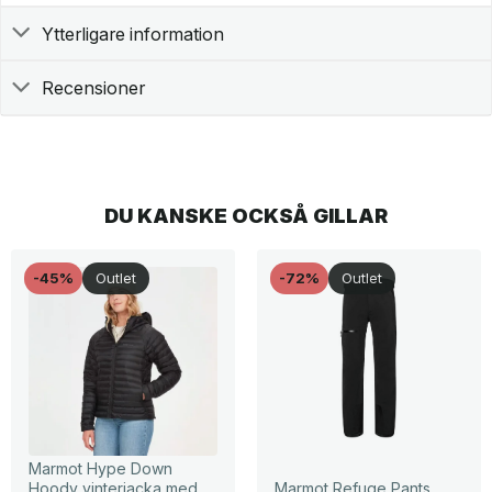
Ytterligare information
Recensioner
DU KANSKE OCKSÅ GILLAR
-45%
Outlet
-72%
Outlet
Marmot Hype Down
Hoody vinterjacka med
Marmot Refuge Pants