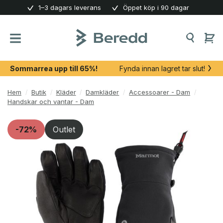
Skip
1–3 dagars leverans
Öppet köp i 90 dagar
to
content
Sommarrea upp till 65%!
Fynda innan lagret tar slut!
Hem
/
Butik
/
Kläder
/
Damkläder
/
Accessoarer - Dam
/
Handskar och vantar - Dam
-72%
Outlet